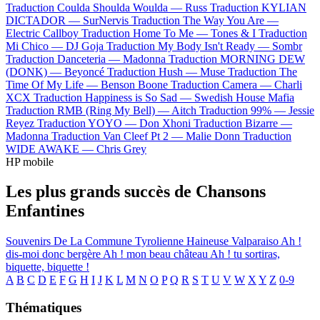
Traduction Coulda Shoulda Woulda —
Russ
Traduction KYLIAN
DICTADOR —
SurNervis
Traduction The Way You Are —
Electric Callboy
Traduction Home To Me —
Tones & I
Traduction
Mi Chico —
DJ Goja
Traduction My Body Isn't Ready —
Sombr
Traduction Danceteria —
Madonna
Traduction MORNING DEW
(DONK) —
Beyoncé
Traduction Hush —
Muse
Traduction The
Time Of My Life —
Benson Boone
Traduction Camera —
Charli
XCX
Traduction Happiness is So Sad —
Swedish House Mafia
Traduction RMB (Ring My Bell) —
Aitch
Traduction 99% —
Jessie
Reyez
Traduction YOYO —
Don Xhoni
Traduction Bizarre —
Madonna
Traduction Van Cleef Pt 2 —
Malie Donn
Traduction
WIDE AWAKE —
Chris Grey
HP mobile
Les plus grands succès de Chansons
Enfantines
Souvenirs De La Commune
Tyrolienne Haineuse
Valparaiso
Ah !
dis-moi donc bergère
Ah ! mon beau château
Ah ! tu sortiras,
biquette, biquette !
A
B
C
D
E
F
G
H
I
J
K
L
M
N
O
P
Q
R
S
T
U
V
W
X
Y
Z
0-9
Thématiques