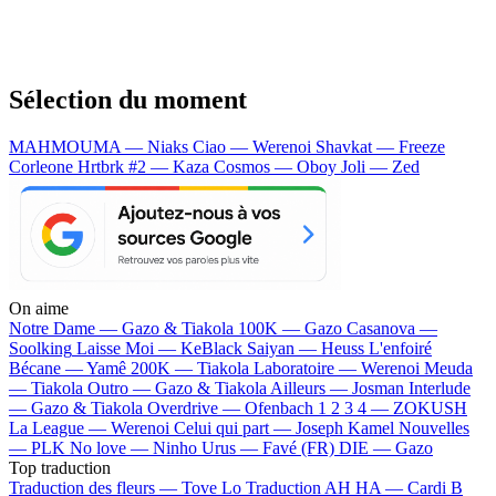
Sélection du moment
MAHMOUMA — Niaks
Ciao — Werenoi
Shavkat — Freeze
Corleone
Hrtbrk #2 — Kaza
Cosmos — Oboy
Joli — Zed
On aime
Notre Dame —
Gazo & Tiakola
100K —
Gazo
Casanova —
Soolking
Laisse Moi —
KeBlack
Saiyan —
Heuss L'enfoiré
Bécane —
Yamê
200K —
Tiakola
Laboratoire —
Werenoi
Meuda
—
Tiakola
Outro —
Gazo & Tiakola
Ailleurs —
Josman
Interlude
—
Gazo & Tiakola
Overdrive —
Ofenbach
1 2 3 4 —
ZOKUSH
La League —
Werenoi
Celui qui part —
Joseph Kamel
Nouvelles
—
PLK
No love —
Ninho
Urus —
Favé (FR)
DIE —
Gazo
Top traduction
Traduction des fleurs —
Tove Lo
Traduction AH HA —
Cardi B