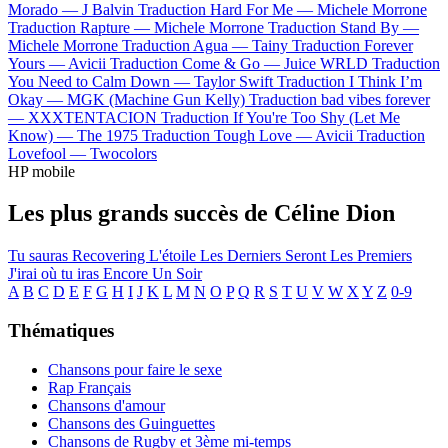
Morado —
J Balvin
Traduction Hard For Me —
Michele Morrone
Traduction Rapture —
Michele Morrone
Traduction Stand By —
Michele Morrone
Traduction Agua —
Tainy
Traduction Forever
Yours —
Avicii
Traduction Come & Go —
Juice WRLD
Traduction
You Need to Calm Down —
Taylor Swift
Traduction I Think I’m
Okay —
MGK (Machine Gun Kelly)
Traduction bad vibes forever
—
XXXTENTACION
Traduction If You're Too Shy (Let Me
Know) —
The 1975
Traduction Tough Love —
Avicii
Traduction
Lovefool —
Twocolors
HP mobile
Les plus grands succès de Céline Dion
Tu sauras
Recovering
L'étoile
Les Derniers Seront Les Premiers
J'irai où tu iras
Encore Un Soir
A
B
C
D
E
F
G
H
I
J
K
L
M
N
O
P
Q
R
S
T
U
V
W
X
Y
Z
0-9
Thématiques
Chansons pour faire le sexe
Rap Français
Chansons d'amour
Chansons des Guinguettes
Chansons de Rugby et 3ème mi-temps