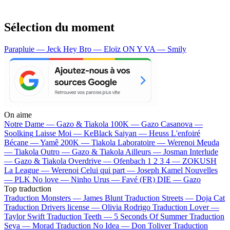
Sélection du moment
Parapluie — Jeck
Hey Bro — Eloïz
ON Y VA — Smily
On aime
Notre Dame —
Gazo & Tiakola
100K —
Gazo
Casanova —
Soolking
Laisse Moi —
KeBlack
Saiyan —
Heuss L'enfoiré
Bécane —
Yamê
200K —
Tiakola
Laboratoire —
Werenoi
Meuda
—
Tiakola
Outro —
Gazo & Tiakola
Ailleurs —
Josman
Interlude
—
Gazo & Tiakola
Overdrive —
Ofenbach
1 2 3 4 —
ZOKUSH
La League —
Werenoi
Celui qui part —
Joseph Kamel
Nouvelles
—
PLK
No love —
Ninho
Urus —
Favé (FR)
DIE —
Gazo
Top traduction
Traduction Monsters —
James Blunt
Traduction Streets —
Doja Cat
Traduction Drivers license —
Olivia Rodrigo
Traduction Lover —
Taylor Swift
Traduction Teeth —
5 Seconds Of Summer
Traduction
Seya —
Morad
Traduction No Idea —
Don Toliver
Traduction