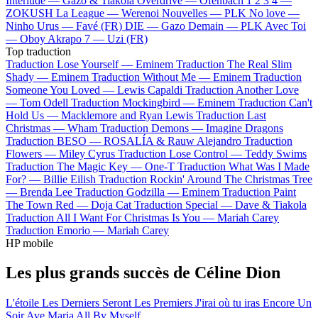
Interlude —
Gazo & Tiakola
Overdrive —
Ofenbach
1 2 3 4 —
ZOKUSH
La League —
Werenoi
Nouvelles —
PLK
No love —
Ninho
Urus —
Favé (FR)
DIE —
Gazo
Demain —
PLK
Avec Toi
—
Oboy
Akrapo 7 —
Uzi (FR)
Top traduction
Traduction Lose Yourself —
Eminem
Traduction The Real Slim
Shady —
Eminem
Traduction Without Me —
Eminem
Traduction
Someone You Loved —
Lewis Capaldi
Traduction Another Love
—
Tom Odell
Traduction Mockingbird —
Eminem
Traduction Can't
Hold Us —
Macklemore and Ryan Lewis
Traduction Last
Christmas —
Wham
Traduction Demons —
Imagine Dragons
Traduction BESO —
ROSALÍA & Rauw Alejandro
Traduction
Flowers —
Miley Cyrus
Traduction Lose Control —
Teddy Swims
Traduction The Magic Key —
One-T
Traduction What Was I Made
For? —
Billie Eilish
Traduction Rockin' Around The Christmas Tree
—
Brenda Lee
Traduction Godzilla —
Eminem
Traduction Paint
The Town Red —
Doja Cat
Traduction Special —
Dave & Tiakola
Traduction All I Want For Christmas Is You —
Mariah Carey
Traduction Emorio —
Mariah Carey
HP mobile
Les plus grands succès de Céline Dion
L'étoile
Les Derniers Seront Les Premiers
J'irai où tu iras
Encore Un
Soir
Ave Maria
All By Myself