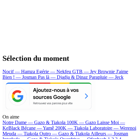
Sélection du moment
Nocif — Hamza
Egérie — Nekfeu
GTB — Jey Brownie
J'aime
Bien ! — Josman
Pas là — Djadja & Dinaz
Parapluie — Jeck
On aime
Notre Dame —
Gazo & Tiakola
100K —
Gazo
Laisse Moi —
KeBlack
Bécane —
Yamê
200K —
Tiakola
Laboratoire —
Werenoi
Meuda —
Tiakola
Outro —
Gazo & Tiakola
Ailleurs —
Josman