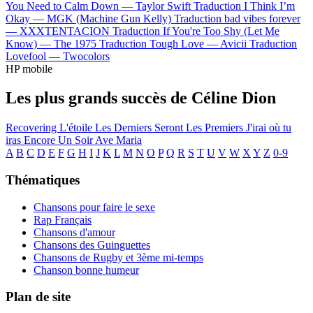
You Need to Calm Down —
Taylor Swift
Traduction I Think I’m
Okay —
MGK (Machine Gun Kelly)
Traduction bad vibes forever
—
XXXTENTACION
Traduction If You're Too Shy (Let Me
Know) —
The 1975
Traduction Tough Love —
Avicii
Traduction
Lovefool —
Twocolors
HP mobile
Les plus grands succès de Céline Dion
Recovering
L'étoile
Les Derniers Seront Les Premiers
J'irai où tu
iras
Encore Un Soir
Ave Maria
A
B
C
D
E
F
G
H
I
J
K
L
M
N
O
P
Q
R
S
T
U
V
W
X
Y
Z
0-9
Thématiques
Chansons pour faire le sexe
Rap Français
Chansons d'amour
Chansons des Guinguettes
Chansons de Rugby et 3ème mi-temps
Chanson bonne humeur
Plan de site