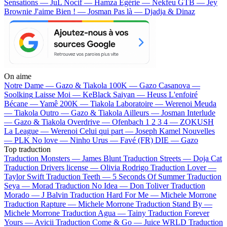
Sensations — JuL
Nocif — Hamza
Egérie — Nekfeu
GTB — Jey
Brownie
J'aime Bien ! — Josman
Pas là — Djadja & Dinaz
On aime
Notre Dame —
Gazo & Tiakola
100K —
Gazo
Casanova —
Soolking
Laisse Moi —
KeBlack
Saiyan —
Heuss L'enfoiré
Bécane —
Yamê
200K —
Tiakola
Laboratoire —
Werenoi
Meuda
—
Tiakola
Outro —
Gazo & Tiakola
Ailleurs —
Josman
Interlude
—
Gazo & Tiakola
Overdrive —
Ofenbach
1 2 3 4 —
ZOKUSH
La League —
Werenoi
Celui qui part —
Joseph Kamel
Nouvelles
—
PLK
No love —
Ninho
Urus —
Favé (FR)
DIE —
Gazo
Top traduction
Traduction Monsters —
James Blunt
Traduction Streets —
Doja Cat
Traduction Drivers license —
Olivia Rodrigo
Traduction Lover —
Taylor Swift
Traduction Teeth —
5 Seconds Of Summer
Traduction
Seya —
Morad
Traduction No Idea —
Don Toliver
Traduction
Morado —
J Balvin
Traduction Hard For Me —
Michele Morrone
Traduction Rapture —
Michele Morrone
Traduction Stand By —
Michele Morrone
Traduction Agua —
Tainy
Traduction Forever
Yours —
Avicii
Traduction Come & Go —
Juice WRLD
Traduction