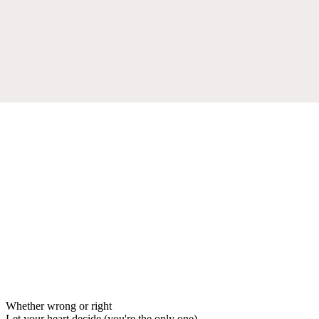
Whether wrong or right
Let your heart decide (you're the only one)