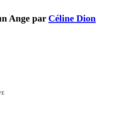
'un Ange par
Céline Dion
IVE