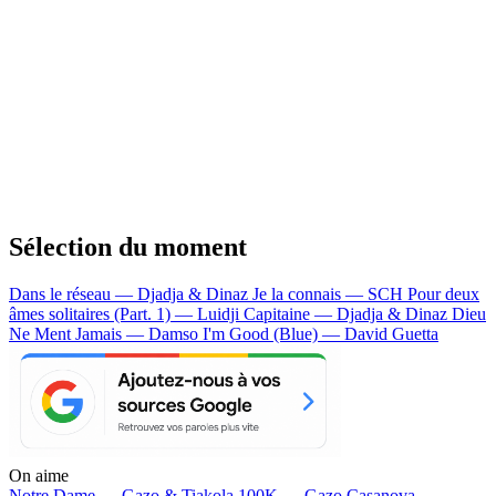
Sélection du moment
Dans le réseau — Djadja & Dinaz
Je la connais — SCH
Pour deux
âmes solitaires (Part. 1) — Luidji
Capitaine — Djadja & Dinaz
Dieu
Ne Ment Jamais — Damso
I'm Good (Blue) — David Guetta
On aime
Notre Dame —
Gazo & Tiakola
100K —
Gazo
Casanova —