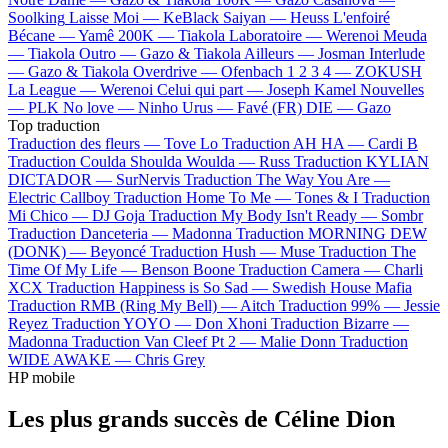
Soolking
Laisse Moi —
KeBlack
Saiyan —
Heuss L'enfoiré
Bécane —
Yamê
200K —
Tiakola
Laboratoire —
Werenoi
Meuda
—
Tiakola
Outro —
Gazo & Tiakola
Ailleurs —
Josman
Interlude
—
Gazo & Tiakola
Overdrive —
Ofenbach
1 2 3 4 —
ZOKUSH
La League —
Werenoi
Celui qui part —
Joseph Kamel
Nouvelles
—
PLK
No love —
Ninho
Urus —
Favé (FR)
DIE —
Gazo
Top traduction
Traduction des fleurs —
Tove Lo
Traduction AH HA —
Cardi B
Traduction Coulda Shoulda Woulda —
Russ
Traduction KYLIAN
DICTADOR —
SurNervis
Traduction The Way You Are —
Electric Callboy
Traduction Home To Me —
Tones & I
Traduction
Mi Chico —
DJ Goja
Traduction My Body Isn't Ready —
Sombr
Traduction Danceteria —
Madonna
Traduction MORNING DEW
(DONK) —
Beyoncé
Traduction Hush —
Muse
Traduction The
Time Of My Life —
Benson Boone
Traduction Camera —
Charli
XCX
Traduction Happiness is So Sad —
Swedish House Mafia
Traduction RMB (Ring My Bell) —
Aitch
Traduction 99% —
Jessie
Reyez
Traduction YOYO —
Don Xhoni
Traduction Bizarre —
Madonna
Traduction Van Cleef Pt 2 —
Malie Donn
Traduction
WIDE AWAKE —
Chris Grey
HP mobile
Les plus grands succès de Céline Dion