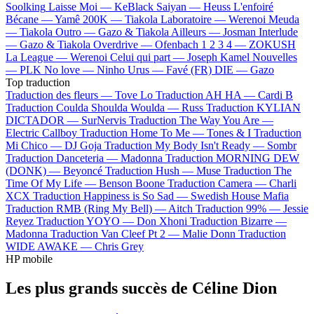
Soolking
Laisse Moi —
KeBlack
Saiyan —
Heuss L'enfoiré
Bécane —
Yamê
200K —
Tiakola
Laboratoire —
Werenoi
Meuda
—
Tiakola
Outro —
Gazo & Tiakola
Ailleurs —
Josman
Interlude
—
Gazo & Tiakola
Overdrive —
Ofenbach
1 2 3 4 —
ZOKUSH
La League —
Werenoi
Celui qui part —
Joseph Kamel
Nouvelles
—
PLK
No love —
Ninho
Urus —
Favé (FR)
DIE —
Gazo
Top traduction
Traduction des fleurs —
Tove Lo
Traduction AH HA —
Cardi B
Traduction Coulda Shoulda Woulda —
Russ
Traduction KYLIAN
DICTADOR —
SurNervis
Traduction The Way You Are —
Electric Callboy
Traduction Home To Me —
Tones & I
Traduction
Mi Chico —
DJ Goja
Traduction My Body Isn't Ready —
Sombr
Traduction Danceteria —
Madonna
Traduction MORNING DEW
(DONK) —
Beyoncé
Traduction Hush —
Muse
Traduction The
Time Of My Life —
Benson Boone
Traduction Camera —
Charli
XCX
Traduction Happiness is So Sad —
Swedish House Mafia
Traduction RMB (Ring My Bell) —
Aitch
Traduction 99% —
Jessie
Reyez
Traduction YOYO —
Don Xhoni
Traduction Bizarre —
Madonna
Traduction Van Cleef Pt 2 —
Malie Donn
Traduction
WIDE AWAKE —
Chris Grey
HP mobile
Les plus grands succès de Céline Dion