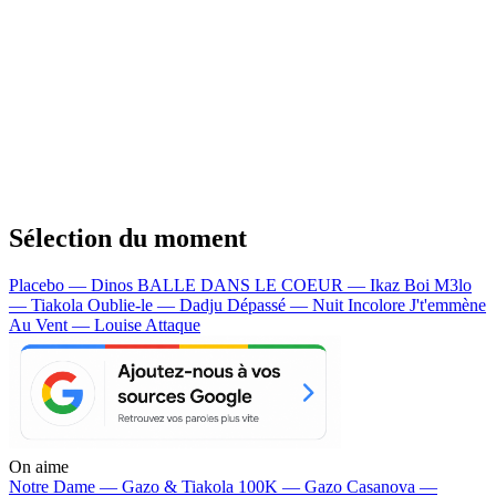
Sélection du moment
Placebo — Dinos
BALLE DANS LE COEUR — Ikaz Boi
M3lo
— Tiakola
Oublie-le — Dadju
Dépassé — Nuit Incolore
J't'emmène
Au Vent — Louise Attaque
On aime
Notre Dame —
Gazo & Tiakola
100K —
Gazo
Casanova —