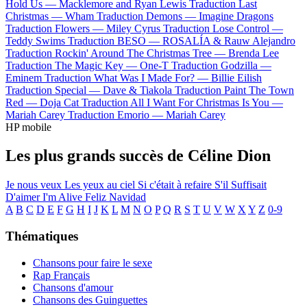
Hold Us —
Macklemore and Ryan Lewis
Traduction Last
Christmas —
Wham
Traduction Demons —
Imagine Dragons
Traduction Flowers —
Miley Cyrus
Traduction Lose Control —
Teddy Swims
Traduction BESO —
ROSALÍA & Rauw Alejandro
Traduction Rockin' Around The Christmas Tree —
Brenda Lee
Traduction The Magic Key —
One-T
Traduction Godzilla —
Eminem
Traduction What Was I Made For? —
Billie Eilish
Traduction Special —
Dave & Tiakola
Traduction Paint The Town
Red —
Doja Cat
Traduction All I Want For Christmas Is You —
Mariah Carey
Traduction Emorio —
Mariah Carey
HP mobile
Les plus grands succès de Céline Dion
Je nous veux
Les yeux au ciel
Si c'était à refaire
S'il Suffisait
D'aimer
I'm Alive
Feliz Navidad
A
B
C
D
E
F
G
H
I
J
K
L
M
N
O
P
Q
R
S
T
U
V
W
X
Y
Z
0-9
Thématiques
Chansons pour faire le sexe
Rap Français
Chansons d'amour
Chansons des Guinguettes