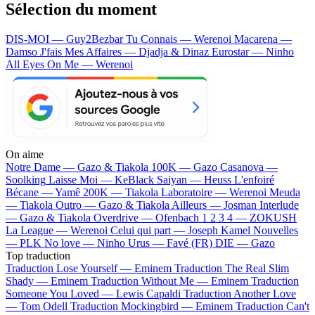
Sélection du moment
DIS-MOI — Guy2Bezbar
Tu Connais — Werenoi
Macarena —
Damso
J'fais Mes Affaires — Djadja & Dinaz
Eurostar — Ninho
All Eyes On Me — Werenoi
On aime
Notre Dame —
Gazo & Tiakola
100K —
Gazo
Casanova —
Soolking
Laisse Moi —
KeBlack
Saiyan —
Heuss L'enfoiré
Bécane —
Yamê
200K —
Tiakola
Laboratoire —
Werenoi
Meuda
—
Tiakola
Outro —
Gazo & Tiakola
Ailleurs —
Josman
Interlude
—
Gazo & Tiakola
Overdrive —
Ofenbach
1 2 3 4 —
ZOKUSH
La League —
Werenoi
Celui qui part —
Joseph Kamel
Nouvelles
—
PLK
No love —
Ninho
Urus —
Favé (FR)
DIE —
Gazo
Top traduction
Traduction Lose Yourself —
Eminem
Traduction The Real Slim
Shady —
Eminem
Traduction Without Me —
Eminem
Traduction
Someone You Loved —
Lewis Capaldi
Traduction Another Love
—
Tom Odell
Traduction Mockingbird —
Eminem
Traduction Can't