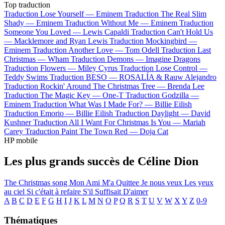
Top traduction
Traduction Lose Yourself —
Eminem
Traduction The Real Slim
Shady —
Eminem
Traduction Without Me —
Eminem
Traduction
Someone You Loved —
Lewis Capaldi
Traduction Can't Hold Us
—
Macklemore and Ryan Lewis
Traduction Mockingbird —
Eminem
Traduction Another Love —
Tom Odell
Traduction Last
Christmas —
Wham
Traduction Demons —
Imagine Dragons
Traduction Flowers —
Miley Cyrus
Traduction Lose Control —
Teddy Swims
Traduction BESO —
ROSALÍA & Rauw Alejandro
Traduction Rockin' Around The Christmas Tree —
Brenda Lee
Traduction The Magic Key —
One-T
Traduction Godzilla —
Eminem
Traduction What Was I Made For? —
Billie Eilish
Traduction Emorio —
Billie Eilish
Traduction Daylight —
David
Kushner
Traduction All I Want For Christmas Is You —
Mariah
Carey
Traduction Paint The Town Red —
Doja Cat
HP mobile
Les plus grands succès de Céline Dion
The Christmas song
Mon Ami M'a Quittee
Je nous veux
Les yeux
au ciel
Si c'était à refaire
S'il Suffisait D'aimer
A
B
C
D
E
F
G
H
I
J
K
L
M
N
O
P
Q
R
S
T
U
V
W
X
Y
Z
0-9
Thématiques