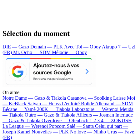
Sélection du moment
DIE — Gazo
Demain — PLK
Avec Toi — Oboy
Akrapo 7 — Uzi
(FR)
Mr. Ocho — SDM
Mélodie — Oboy
On aime
Notre Dame —
Gazo & Tiakola
Casanova —
Soolking
Laisse Moi
—
KeBlack
Saiyan —
Heuss L'enfoiré
Bolide Allemand —
SDM
Bécane —
Yamê
200K —
Tiakola
Laboratoire —
Werenoi
Meuda
—
Tiakola
Outro —
Gazo & Tiakola
Ailleurs —
Josman
Interlude
—
Gazo & Tiakola
Overdrive —
Ofenbach
1 2 3 4 —
ZOKUSH
La League —
Werenoi
Popcorn Salé —
Santa
Celui qui part —
Joseph Kamel
Nouvelles —
PLK
No love —
Ninho
Urus —
Favé
(FR)