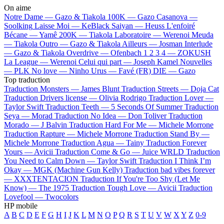
On aime
Notre Dame —
Gazo & Tiakola
100K —
Gazo
Casanova —
Soolking
Laisse Moi —
KeBlack
Saiyan —
Heuss L'enfoiré
Bécane —
Yamê
200K —
Tiakola
Laboratoire —
Werenoi
Meuda
—
Tiakola
Outro —
Gazo & Tiakola
Ailleurs —
Josman
Interlude
—
Gazo & Tiakola
Overdrive —
Ofenbach
1 2 3 4 —
ZOKUSH
La League —
Werenoi
Celui qui part —
Joseph Kamel
Nouvelles
—
PLK
No love —
Ninho
Urus —
Favé (FR)
DIE —
Gazo
Top traduction
Traduction Monsters —
James Blunt
Traduction Streets —
Doja Cat
Traduction Drivers license —
Olivia Rodrigo
Traduction Lover —
Taylor Swift
Traduction Teeth —
5 Seconds Of Summer
Traduction
Seya —
Morad
Traduction No Idea —
Don Toliver
Traduction
Morado —
J Balvin
Traduction Hard For Me —
Michele Morrone
Traduction Rapture —
Michele Morrone
Traduction Stand By —
Michele Morrone
Traduction Agua —
Tainy
Traduction Forever
Yours —
Avicii
Traduction Come & Go —
Juice WRLD
Traduction
You Need to Calm Down —
Taylor Swift
Traduction I Think I’m
Okay —
MGK (Machine Gun Kelly)
Traduction bad vibes forever
—
XXXTENTACION
Traduction If You're Too Shy (Let Me
Know) —
The 1975
Traduction Tough Love —
Avicii
Traduction
Lovefool —
Twocolors
HP mobile
A
B
C
D
E
F
G
H
I
J
K
L
M
N
O
P
Q
R
S
T
U
V
W
X
Y
Z
0-9