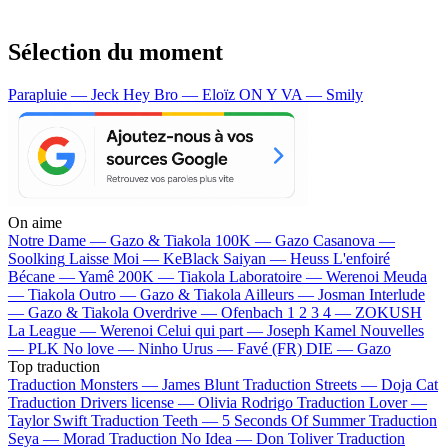
Sélection du moment
Parapluie — Jeck
Hey Bro — Eloïz
ON Y VA — Smily
On aime
Notre Dame —
Gazo & Tiakola
100K —
Gazo
Casanova —
Soolking
Laisse Moi —
KeBlack
Saiyan —
Heuss L'enfoiré
Bécane —
Yamê
200K —
Tiakola
Laboratoire —
Werenoi
Meuda
—
Tiakola
Outro —
Gazo & Tiakola
Ailleurs —
Josman
Interlude
—
Gazo & Tiakola
Overdrive —
Ofenbach
1 2 3 4 —
ZOKUSH
La League —
Werenoi
Celui qui part —
Joseph Kamel
Nouvelles
—
PLK
No love —
Ninho
Urus —
Favé (FR)
DIE —
Gazo
Top traduction
Traduction Monsters —
James Blunt
Traduction Streets —
Doja Cat
Traduction Drivers license —
Olivia Rodrigo
Traduction Lover —
Taylor Swift
Traduction Teeth —
5 Seconds Of Summer
Traduction
Seya —
Morad
Traduction No Idea —
Don Toliver
Traduction