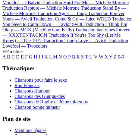
Morado —
J Balvin
Traduction Hard For Me —
Michele Morrone
Traduction Rapture —
Michele Morrone
Traduction Stand By —
Michele Morrone
Traduction Agua —
Tainy
Traduction Forever
Yours —
Avicii
Traduction Come & Go —
Juice WRLD
Traduction
You Need to Calm Down —
Taylor Swift
Traduction I Think I’m
Okay —
MGK (Machine Gun Kelly)
Traduction bad vibes forever
—
XXXTENTACION
Traduction If You're Too Shy (Let Me
Know) —
The 1975
Traduction Tough Love —
Avicii
Traduction
Lovefool —
Twocolors
HP mobile
A
B
C
D
E
F
G
H
I
J
K
L
M
N
O
P
Q
R
S
T
U
V
W
X
Y
Z
0-9
Thématiques
Chansons pour faire le sexe
Rap Français
Chansons d'amour
Chansons des Guinguettes
Chansons de Rugby et 3ème mi-temps
Chanson bonne humeur
Plan de site
Mentions légales