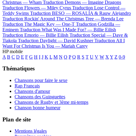
Christmas —
Wham
Traduction Demons —
Imagine Dragons
Traduction Flowers —
Miley Cyrus
Traduction Lose Control —
Teddy Swims
Traduction BESO —
ROSALÍA & Rauw Alejandro
Traduction Rockin' Around The Christmas Tree —
Brenda Lee
Traduction The Magic Key —
One-T
Traduction Godzilla —
Eminem
Traduction What Was I Made For? —
Billie Eilish
Traduction Emorio —
Billie Eilish
Traduction Special —
Dave &
Tiakola
Traduction Daylight —
David Kushner
Traduction All I
Want For Christmas Is You —
Mariah Carey
HP mobile
A
B
C
D
E
F
G
H
I
J
K
L
M
N
O
P
Q
R
S
T
U
V
W
X
Y
Z
0-9
Thématiques
Chansons pour faire le sexe
Rap Français
Chansons d'amour
Chansons des Guinguettes
Chansons de Rugby et 3ème mi-temps
Chanson bonne humeur
Plan de site
Mentions légales