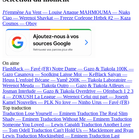
J't'emmène Au Vent — Louise Attaque
MAHMOUMA — Niaks
Ciao — Werenoi
Shavkat — Freeze Corleone
Hrtbrk #2 — Kaza
Cosmos — Oboy
On aime
FlashBack —
Favé (FR)
Notre Dame —
Gazo & Tiakola
100K —
Gazo
Casanova —
Soolking
Laisse Moi —
KeBlack
Saiyan —
Heuss L'enfoiré
Bécane —
Yamê
200K —
Tiakola
Laboratoire —
Werenoi
Meuda —
Tiakola
Outro —
Gazo & Tiakola
Ailleurs —
Josman
Interlude —
Gazo & Tiakola
Overdrive —
Ofenbach
1 2 3
4 —
ZOKUSH
La League —
Werenoi
Celui qui part —
Joseph
Kamel
Nouvelles —
PLK
No love —
Ninho
Urus —
Favé (FR)
Top traduction
Traduction Lose Yourself —
Eminem
Traduction The Real Slim
Shady —
Eminem
Traduction Without Me —
Eminem
Traduction
Someone You Loved —
Lewis Capaldi
Traduction Another Love
—
Tom Odell
Traduction Can't Hold Us —
Macklemore and Ryan
Lewis
Traduction Mockingbird —
Eminem
Traduction Last