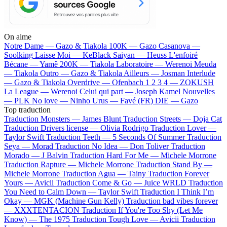
On aime
Notre Dame —
Gazo & Tiakola
100K —
Gazo
Casanova —
Soolking
Laisse Moi —
KeBlack
Saiyan —
Heuss L'enfoiré
Bécane —
Yamê
200K —
Tiakola
Laboratoire —
Werenoi
Meuda
—
Tiakola
Outro —
Gazo & Tiakola
Ailleurs —
Josman
Interlude
—
Gazo & Tiakola
Overdrive —
Ofenbach
1 2 3 4 —
ZOKUSH
La League —
Werenoi
Celui qui part —
Joseph Kamel
Nouvelles
—
PLK
No love —
Ninho
Urus —
Favé (FR)
DIE —
Gazo
Top traduction
Traduction Monsters —
James Blunt
Traduction Streets —
Doja Cat
Traduction Drivers license —
Olivia Rodrigo
Traduction Lover —
Taylor Swift
Traduction Teeth —
5 Seconds Of Summer
Traduction
Seya —
Morad
Traduction No Idea —
Don Toliver
Traduction
Morado —
J Balvin
Traduction Hard For Me —
Michele Morrone
Traduction Rapture —
Michele Morrone
Traduction Stand By —
Michele Morrone
Traduction Agua —
Tainy
Traduction Forever
Yours —
Avicii
Traduction Come & Go —
Juice WRLD
Traduction
You Need to Calm Down —
Taylor Swift
Traduction I Think I’m
Okay —
MGK (Machine Gun Kelly)
Traduction bad vibes forever
—
XXXTENTACION
Traduction If You're Too Shy (Let Me
Know) —
The 1975
Traduction Tough Love —
Avicii
Traduction