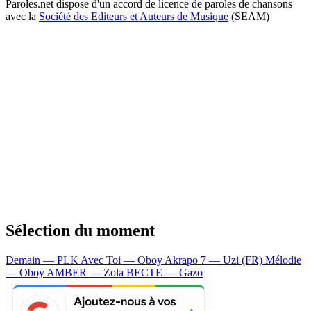
Paroles.net dispose d'un accord de licence de paroles de chansons
avec la
Société des Editeurs et Auteurs de Musique
(SEAM)
Sélection du moment
Demain — PLK
Avec Toi — Oboy
Akrapo 7 — Uzi (FR)
Mélodie
— Oboy
AMBER — Zola
BECTE — Gazo