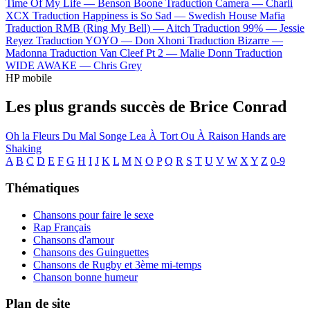
Time Of My Life —
Benson Boone
Traduction Camera —
Charli
XCX
Traduction Happiness is So Sad —
Swedish House Mafia
Traduction RMB (Ring My Bell) —
Aitch
Traduction 99% —
Jessie
Reyez
Traduction YOYO —
Don Xhoni
Traduction Bizarre —
Madonna
Traduction Van Cleef Pt 2 —
Malie Donn
Traduction
WIDE AWAKE —
Chris Grey
HP mobile
Les plus grands succès de Brice Conrad
Oh la
Fleurs Du Mal
Songe
Lea
À Tort Ou À Raison
Hands are
Shaking
A
B
C
D
E
F
G
H
I
J
K
L
M
N
O
P
Q
R
S
T
U
V
W
X
Y
Z
0-9
Thématiques
Chansons pour faire le sexe
Rap Français
Chansons d'amour
Chansons des Guinguettes
Chansons de Rugby et 3ème mi-temps
Chanson bonne humeur
Plan de site