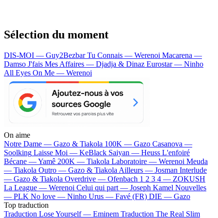
Sélection du moment
DIS-MOI — Guy2Bezbar
Tu Connais — Werenoi
Macarena —
Damso
J'fais Mes Affaires — Djadja & Dinaz
Eurostar — Ninho
All Eyes On Me — Werenoi
On aime
Notre Dame —
Gazo & Tiakola
100K —
Gazo
Casanova —
Soolking
Laisse Moi —
KeBlack
Saiyan —
Heuss L'enfoiré
Bécane —
Yamê
200K —
Tiakola
Laboratoire —
Werenoi
Meuda
—
Tiakola
Outro —
Gazo & Tiakola
Ailleurs —
Josman
Interlude
—
Gazo & Tiakola
Overdrive —
Ofenbach
1 2 3 4 —
ZOKUSH
La League —
Werenoi
Celui qui part —
Joseph Kamel
Nouvelles
—
PLK
No love —
Ninho
Urus —
Favé (FR)
DIE —
Gazo
Top traduction
Traduction Lose Yourself —
Eminem
Traduction The Real Slim