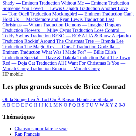
Shady —
Eminem
Traduction Without Me —
Eminem
Traduction
Someone You Loved —
Lewis Capaldi
Traduction Another Love
—
Tom Odell
Traduction Mockingbird —
Eminem
Traduction Can't
Hold Us —
Macklemore and Ryan Lewis
Traduction Last
Christmas —
Wham
Traduction Demons —
Imagine Dragons
Traduction Flowers —
Miley Cyrus
Traduction Lose Control —
Teddy Swims
Traduction BESO —
ROSALÍA & Rauw Alejandro
Traduction Rockin' Around The Christmas Tree —
Brenda Lee
Traduction The Magic Key —
One-T
Traduction Godzilla —
Eminem
Traduction What Was I Made For? —
Billie Eilish
Traduction Special —
Dave & Tiakola
Traduction Paint The Town
Red —
Doja Cat
Traduction All I Want For Christmas Is You —
Mariah Carey
Traduction Emorio —
Mariah Carey
HP mobile
Les plus grands succès de Brice Conrad
Oh la
Songe
Lea
À Tort Ou À Raison
Hands are Shaking
A
B
C
D
E
F
G
H
I
J
K
L
M
N
O
P
Q
R
S
T
U
V
W
X
Y
Z
0-9
Thématiques
Chansons pour faire le sexe
Rap Français