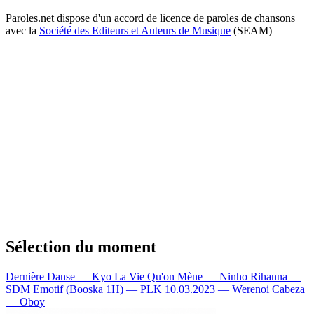
Paroles.net dispose d'un accord de licence de paroles de chansons
avec la
Société des Editeurs et Auteurs de Musique
(SEAM)
Sélection du moment
Dernière Danse — Kyo
La Vie Qu'on Mène — Ninho
Rihanna —
SDM
Emotif (Booska 1H) — PLK
10.03.2023 — Werenoi
Cabeza
— Oboy