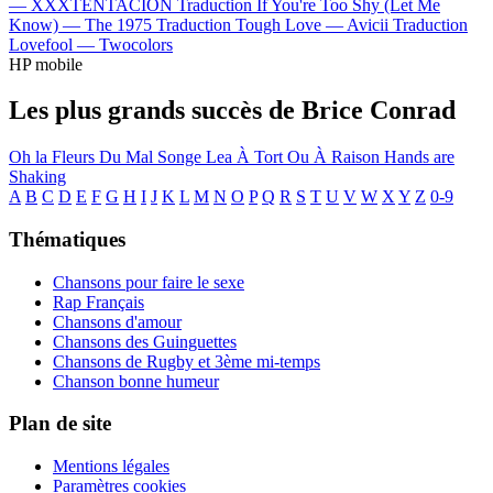
—
XXXTENTACION
Traduction If You're Too Shy (Let Me
Know) —
The 1975
Traduction Tough Love —
Avicii
Traduction
Lovefool —
Twocolors
HP mobile
Les plus grands succès de Brice Conrad
Oh la
Fleurs Du Mal
Songe
Lea
À Tort Ou À Raison
Hands are
Shaking
A
B
C
D
E
F
G
H
I
J
K
L
M
N
O
P
Q
R
S
T
U
V
W
X
Y
Z
0-9
Thématiques
Chansons pour faire le sexe
Rap Français
Chansons d'amour
Chansons des Guinguettes
Chansons de Rugby et 3ème mi-temps
Chanson bonne humeur
Plan de site
Mentions légales
Paramètres cookies