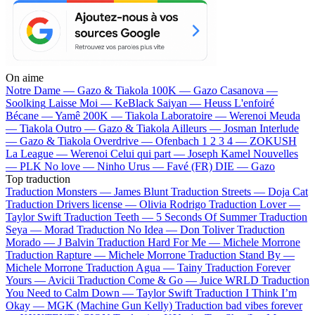
On aime
Notre Dame —
Gazo & Tiakola
100K —
Gazo
Casanova —
Soolking
Laisse Moi —
KeBlack
Saiyan —
Heuss L'enfoiré
Bécane —
Yamê
200K —
Tiakola
Laboratoire —
Werenoi
Meuda
—
Tiakola
Outro —
Gazo & Tiakola
Ailleurs —
Josman
Interlude
—
Gazo & Tiakola
Overdrive —
Ofenbach
1 2 3 4 —
ZOKUSH
La League —
Werenoi
Celui qui part —
Joseph Kamel
Nouvelles
—
PLK
No love —
Ninho
Urus —
Favé (FR)
DIE —
Gazo
Top traduction
Traduction Monsters —
James Blunt
Traduction Streets —
Doja Cat
Traduction Drivers license —
Olivia Rodrigo
Traduction Lover —
Taylor Swift
Traduction Teeth —
5 Seconds Of Summer
Traduction
Seya —
Morad
Traduction No Idea —
Don Toliver
Traduction
Morado —
J Balvin
Traduction Hard For Me —
Michele Morrone
Traduction Rapture —
Michele Morrone
Traduction Stand By —
Michele Morrone
Traduction Agua —
Tainy
Traduction Forever
Yours —
Avicii
Traduction Come & Go —
Juice WRLD
Traduction
You Need to Calm Down —
Taylor Swift
Traduction I Think I’m
Okay —
MGK (Machine Gun Kelly)
Traduction bad vibes forever