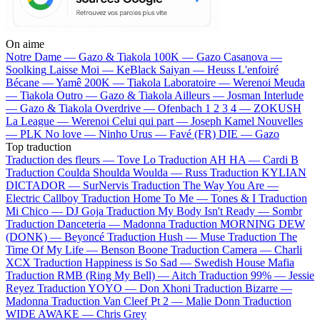
On aime
Notre Dame —
Gazo & Tiakola
100K —
Gazo
Casanova —
Soolking
Laisse Moi —
KeBlack
Saiyan —
Heuss L'enfoiré
Bécane —
Yamê
200K —
Tiakola
Laboratoire —
Werenoi
Meuda
—
Tiakola
Outro —
Gazo & Tiakola
Ailleurs —
Josman
Interlude
—
Gazo & Tiakola
Overdrive —
Ofenbach
1 2 3 4 —
ZOKUSH
La League —
Werenoi
Celui qui part —
Joseph Kamel
Nouvelles
—
PLK
No love —
Ninho
Urus —
Favé (FR)
DIE —
Gazo
Top traduction
Traduction des fleurs —
Tove Lo
Traduction AH HA —
Cardi B
Traduction Coulda Shoulda Woulda —
Russ
Traduction KYLIAN
DICTADOR —
SurNervis
Traduction The Way You Are —
Electric Callboy
Traduction Home To Me —
Tones & I
Traduction
Mi Chico —
DJ Goja
Traduction My Body Isn't Ready —
Sombr
Traduction Danceteria —
Madonna
Traduction MORNING DEW
(DONK) —
Beyoncé
Traduction Hush —
Muse
Traduction The
Time Of My Life —
Benson Boone
Traduction Camera —
Charli
XCX
Traduction Happiness is So Sad —
Swedish House Mafia
Traduction RMB (Ring My Bell) —
Aitch
Traduction 99% —
Jessie
Reyez
Traduction YOYO —
Don Xhoni
Traduction Bizarre —
Madonna
Traduction Van Cleef Pt 2 —
Malie Donn
Traduction
WIDE AWAKE —
Chris Grey