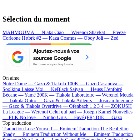
Sélection du moment
MAHMOUMA — Niaks
Ciao — Werenoi
Shavkat — Freeze
Corleone
Hrtbrk #2 — Kaza
Cosmos — Oboy
Joli — Zed
On aime
Notre Dame —
Gazo & Tiakola
100K —
Gazo
Casanova —
Soolking
Laisse Moi —
KeBlack
Saiyan —
Heuss L'enfoiré
Bécane —
Yamê
200K —
Tiakola
Laboratoire —
Werenoi
Meuda
—
Tiakola
Outro —
Gazo & Tiakola
Ailleurs —
Josman
Interlude
—
Gazo & Tiakola
Overdrive —
Ofenbach
1 2 3 4 —
ZOKUSH
La League —
Werenoi
Celui qui part —
Joseph Kamel
Nouvelles
—
PLK
No love —
Ninho
Urus —
Favé (FR)
DIE —
Gazo
Top traduction
Traduction Lose Yourself —
Eminem
Traduction The Real Slim
Shady —
Eminem
Traduction Without Me —
Eminem
Traduction
Someone You Loved —
Lewis Capaldi
Traduction Another Love