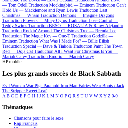
—
Tom Odell
Traduction Mockingbird —
Eminem
Traduction Can't
Hold Us —
Macklemore and Ryan Lewis
Traduction Last
Christmas —
Wham
Traduction Demons —
Imagine Dragons
Traduction Flowers —
Miley Cyrus
Traduction Lose Control —
Teddy Swims
Traduction BESO —
ROSALÍA & Rauw Alejandro
Traduction Rockin' Around The Christmas Tree —
Brenda Lee
Traduction The Magic Key —
One-T
Traduction Godzilla —
Eminem
Traduction What Was I Made For? —
Billie Eilish
Traduction Special —
Dave & Tiakola
Traduction Paint The Town
Red —
Doja Cat
Traduction All I Want For Christmas Is You —
Mariah Carey
Traduction Emorio —
Mariah Carey
HP mobile
Les plus grands succès de Black Sabbath
Evil Woman
War Pigs
Paranoid
Iron Man
Fairies Wear Boots / Jack
The Stripper
Sweet Leaf
A
B
C
D
E
F
G
H
I
J
K
L
M
N
O
P
Q
R
S
T
U
V
W
X
Y
Z
0-9
Thématiques
Chansons pour faire le sexe
Rap Français