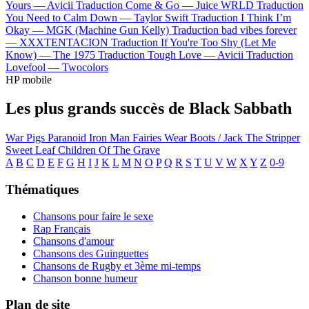
Yours —
Avicii
Traduction Come & Go —
Juice WRLD
Traduction
You Need to Calm Down —
Taylor Swift
Traduction I Think I’m
Okay —
MGK (Machine Gun Kelly)
Traduction bad vibes forever
—
XXXTENTACION
Traduction If You're Too Shy (Let Me
Know) —
The 1975
Traduction Tough Love —
Avicii
Traduction
Lovefool —
Twocolors
HP mobile
Les plus grands succès de Black Sabbath
War Pigs
Paranoid
Iron Man
Fairies Wear Boots / Jack The Stripper
Sweet Leaf
Children Of The Grave
A
B
C
D
E
F
G
H
I
J
K
L
M
N
O
P
Q
R
S
T
U
V
W
X
Y
Z
0-9
Thématiques
Chansons pour faire le sexe
Rap Français
Chansons d'amour
Chansons des Guinguettes
Chansons de Rugby et 3ème mi-temps
Chanson bonne humeur
Plan de site