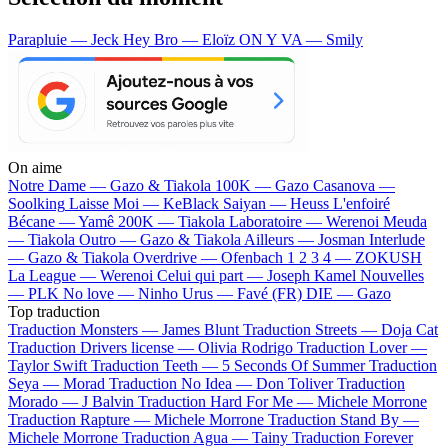
Parapluie — Jeck
Hey Bro — Eloïz
ON Y VA — Smily
On aime
Notre Dame —
Gazo & Tiakola
100K —
Gazo
Casanova —
Soolking
Laisse Moi —
KeBlack
Saiyan —
Heuss L'enfoiré
Bécane —
Yamê
200K —
Tiakola
Laboratoire —
Werenoi
Meuda
—
Tiakola
Outro —
Gazo & Tiakola
Ailleurs —
Josman
Interlude
—
Gazo & Tiakola
Overdrive —
Ofenbach
1 2 3 4 —
ZOKUSH
La League —
Werenoi
Celui qui part —
Joseph Kamel
Nouvelles
—
PLK
No love —
Ninho
Urus —
Favé (FR)
DIE —
Gazo
Top traduction
Traduction Monsters —
James Blunt
Traduction Streets —
Doja Cat
Traduction Drivers license —
Olivia Rodrigo
Traduction Lover —
Taylor Swift
Traduction Teeth —
5 Seconds Of Summer
Traduction
Seya —
Morad
Traduction No Idea —
Don Toliver
Traduction
Morado —
J Balvin
Traduction Hard For Me —
Michele Morrone
Traduction Rapture —
Michele Morrone
Traduction Stand By —
Michele Morrone
Traduction Agua —
Tainy
Traduction Forever