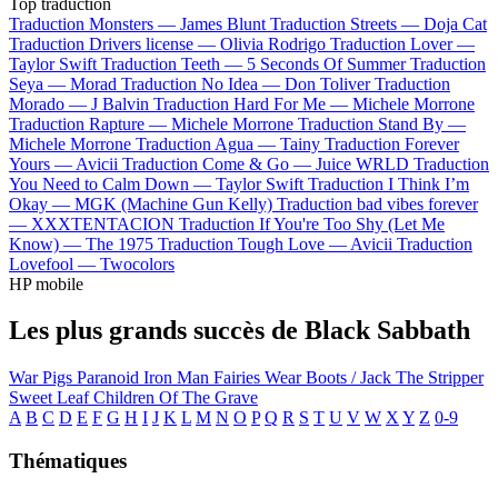
Top traduction
Traduction Monsters —
James Blunt
Traduction Streets —
Doja Cat
Traduction Drivers license —
Olivia Rodrigo
Traduction Lover —
Taylor Swift
Traduction Teeth —
5 Seconds Of Summer
Traduction
Seya —
Morad
Traduction No Idea —
Don Toliver
Traduction
Morado —
J Balvin
Traduction Hard For Me —
Michele Morrone
Traduction Rapture —
Michele Morrone
Traduction Stand By —
Michele Morrone
Traduction Agua —
Tainy
Traduction Forever
Yours —
Avicii
Traduction Come & Go —
Juice WRLD
Traduction
You Need to Calm Down —
Taylor Swift
Traduction I Think I’m
Okay —
MGK (Machine Gun Kelly)
Traduction bad vibes forever
—
XXXTENTACION
Traduction If You're Too Shy (Let Me
Know) —
The 1975
Traduction Tough Love —
Avicii
Traduction
Lovefool —
Twocolors
HP mobile
Les plus grands succès de Black Sabbath
War Pigs
Paranoid
Iron Man
Fairies Wear Boots / Jack The Stripper
Sweet Leaf
Children Of The Grave
A
B
C
D
E
F
G
H
I
J
K
L
M
N
O
P
Q
R
S
T
U
V
W
X
Y
Z
0-9
Thématiques