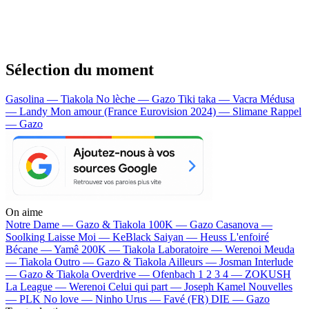
Sélection du moment
Gasolina — Tiakola
No lèche — Gazo
Tiki taka — Vacra
Médusa
— Landy
Mon amour (France Eurovision 2024) — Slimane
Rappel
— Gazo
On aime
Notre Dame —
Gazo & Tiakola
100K —
Gazo
Casanova —
Soolking
Laisse Moi —
KeBlack
Saiyan —
Heuss L'enfoiré
Bécane —
Yamê
200K —
Tiakola
Laboratoire —
Werenoi
Meuda
—
Tiakola
Outro —
Gazo & Tiakola
Ailleurs —
Josman
Interlude
—
Gazo & Tiakola
Overdrive —
Ofenbach
1 2 3 4 —
ZOKUSH
La League —
Werenoi
Celui qui part —
Joseph Kamel
Nouvelles
—
PLK
No love —
Ninho
Urus —
Favé (FR)
DIE —
Gazo