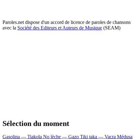
Paroles.net dispose d'un accord de licence de paroles de chansons
avec la
Société des Editeurs et Auteurs de Musique
(SEAM)
Sélection du moment
Gasolina — Tiakola
No lèche — Gazo
Tiki taka — Vacra
Médusa