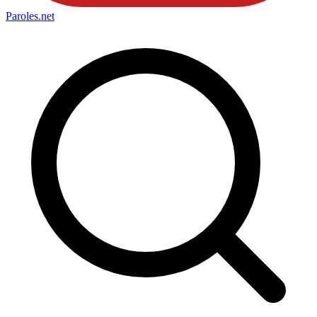
Paroles
.net