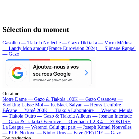
Sélection du moment
Gasolina — Tiakola
No lèche — Gazo
Tiki taka — Vacra
Médusa
— Landy
Mon amour (France Eurovision 2024) — Slimane
Rappel
— Gazo
On aime
Notre Dame —
Gazo & Tiakola
100K —
Gazo
Casanova —
Soolking
Laisse Moi —
KeBlack
Saiyan —
Heuss L'enfoiré
Bécane —
Yamê
200K —
Tiakola
Laboratoire —
Werenoi
Meuda
—
Tiakola
Outro —
Gazo & Tiakola
Ailleurs —
Josman
Interlude
—
Gazo & Tiakola
Overdrive —
Ofenbach
1 2 3 4 —
ZOKUSH
La League —
Werenoi
Celui qui part —
Joseph Kamel
Nouvelles
—
PLK
No love —
Ninho
Urus —
Favé (FR)
DIE —
Gazo
Top traduction