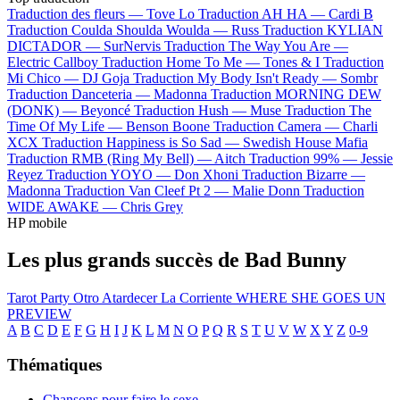
Traduction des fleurs —
Tove Lo
Traduction AH HA —
Cardi B
Traduction Coulda Shoulda Woulda —
Russ
Traduction KYLIAN
DICTADOR —
SurNervis
Traduction The Way You Are —
Electric Callboy
Traduction Home To Me —
Tones & I
Traduction
Mi Chico —
DJ Goja
Traduction My Body Isn't Ready —
Sombr
Traduction Danceteria —
Madonna
Traduction MORNING DEW
(DONK) —
Beyoncé
Traduction Hush —
Muse
Traduction The
Time Of My Life —
Benson Boone
Traduction Camera —
Charli
XCX
Traduction Happiness is So Sad —
Swedish House Mafia
Traduction RMB (Ring My Bell) —
Aitch
Traduction 99% —
Jessie
Reyez
Traduction YOYO —
Don Xhoni
Traduction Bizarre —
Madonna
Traduction Van Cleef Pt 2 —
Malie Donn
Traduction
WIDE AWAKE —
Chris Grey
HP mobile
Les plus grands succès de Bad Bunny
Tarot
Party
Otro Atardecer
La Corriente
WHERE SHE GOES
UN
PREVIEW
A
B
C
D
E
F
G
H
I
J
K
L
M
N
O
P
Q
R
S
T
U
V
W
X
Y
Z
0-9
Thématiques
Chansons pour faire le sexe