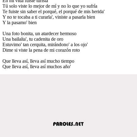
En mi vida fuiste turista
Tú solo viste lo mejor de mí y no lo que yo sufría
Te fuiste sin saber el porqué, el porqué de mis herida'
Y no te tocaba a ti curarla', viniste a pasarla bien
Y la pasamo' bien
Una foto bonita, un atardecer hermoso
Una bailaíta', tu cadenita de oro
Estuvimo' tan cerquita, mirándono' a los ojo'
Dime si viste la pena de mi corazón roto
Que lleva así, lleva así mucho tiempo
Que lleva así, lleva así muchos año'