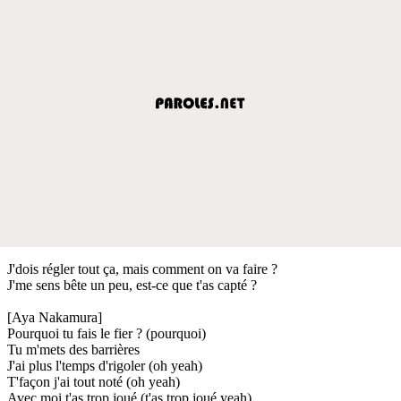
J'dois régler tout ça, mais comment on va faire ?
J'me sens bête un peu, est-ce que t'as capté ?
[Aya Nakamura]
Pourquoi tu fais le fier ? (pourquoi)
Tu m'mets des barrières
J'ai plus l'temps d'rigoler (oh yeah)
T'façon j'ai tout noté (oh yeah)
Avec moi t'as trop joué (t'as trop joué yeah)