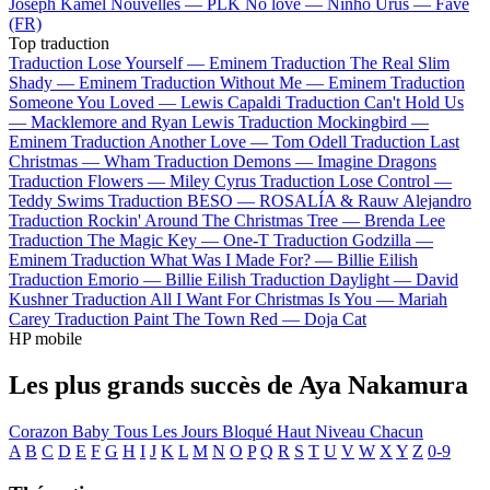
Joseph Kamel
Nouvelles —
PLK
No love —
Ninho
Urus —
Favé
(FR)
Top traduction
Traduction Lose Yourself —
Eminem
Traduction The Real Slim
Shady —
Eminem
Traduction Without Me —
Eminem
Traduction
Someone You Loved —
Lewis Capaldi
Traduction Can't Hold Us
—
Macklemore and Ryan Lewis
Traduction Mockingbird —
Eminem
Traduction Another Love —
Tom Odell
Traduction Last
Christmas —
Wham
Traduction Demons —
Imagine Dragons
Traduction Flowers —
Miley Cyrus
Traduction Lose Control —
Teddy Swims
Traduction BESO —
ROSALÍA & Rauw Alejandro
Traduction Rockin' Around The Christmas Tree —
Brenda Lee
Traduction The Magic Key —
One-T
Traduction Godzilla —
Eminem
Traduction What Was I Made For? —
Billie Eilish
Traduction Emorio —
Billie Eilish
Traduction Daylight —
David
Kushner
Traduction All I Want For Christmas Is You —
Mariah
Carey
Traduction Paint The Town Red —
Doja Cat
HP mobile
Les plus grands succès de Aya Nakamura
Corazon
Baby
Tous Les Jours
Bloqué
Haut Niveau
Chacun
A
B
C
D
E
F
G
H
I
J
K
L
M
N
O
P
Q
R
S
T
U
V
W
X
Y
Z
0-9