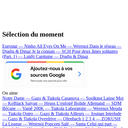
Sélection du moment
Eurostar — Ninho
All Eyes On Me — Werenoi
Dans le réseau —
Djadja & Dinaz
Je la connais — SCH
Pour deux âmes solitaires
(Part. 1) — Luidji
Capitaine — Djadja & Dinaz
On aime
Notre Dame —
Gazo & Tiakola
Casanova —
Soolking
Laisse Moi
—
KeBlack
Saiyan —
Heuss L'enfoiré
Bolide Allemand —
SDM
Bécane —
Yamê
200K —
Tiakola
Laboratoire —
Werenoi
Meuda
—
Tiakola
Outro —
Gazo & Tiakola
Ailleurs —
Josman
Interlude
—
Gazo & Tiakola
Overdrive —
Ofenbach
1 2 3 4 —
ZOKUSH
La League —
Werenoi
Popcorn Salé —
Santa
Celui qui part —