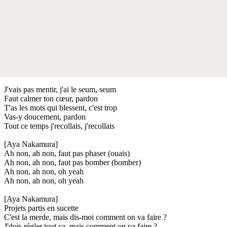
J'vais pas mentir, j'ai le seum, seum
Faut calmer ton cœur, pardon
T'as les mots qui blessent, c'est trop
Vas-y doucement, pardon
Tout ce temps j'recollais, j'recollais
[Aya Nakamura]
Ah non, ah non, faut pas phaser (ouais)
Ah non, ah non, faut pas bomber (bomber)
Ah non, ah non, oh yeah
Ah non, ah non, oh yeah
[Aya Nakamura]
Projets partis en sucette
C'est la merde, mais dis-moi comment on va faire ?
J'dois régler tout ça, mais comment on va faire ?