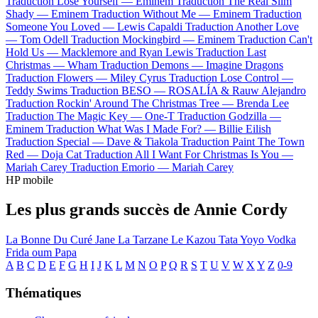
Traduction Lose Yourself —
Eminem
Traduction The Real Slim
Shady —
Eminem
Traduction Without Me —
Eminem
Traduction
Someone You Loved —
Lewis Capaldi
Traduction Another Love
—
Tom Odell
Traduction Mockingbird —
Eminem
Traduction Can't
Hold Us —
Macklemore and Ryan Lewis
Traduction Last
Christmas —
Wham
Traduction Demons —
Imagine Dragons
Traduction Flowers —
Miley Cyrus
Traduction Lose Control —
Teddy Swims
Traduction BESO —
ROSALÍA & Rauw Alejandro
Traduction Rockin' Around The Christmas Tree —
Brenda Lee
Traduction The Magic Key —
One-T
Traduction Godzilla —
Eminem
Traduction What Was I Made For? —
Billie Eilish
Traduction Special —
Dave & Tiakola
Traduction Paint The Town
Red —
Doja Cat
Traduction All I Want For Christmas Is You —
Mariah Carey
Traduction Emorio —
Mariah Carey
HP mobile
Les plus grands succès de Annie Cordy
La Bonne Du Curé
Jane La Tarzane
Le Kazou
Tata Yoyo
Vodka
Frida oum Papa
A
B
C
D
E
F
G
H
I
J
K
L
M
N
O
P
Q
R
S
T
U
V
W
X
Y
Z
0-9
Thématiques