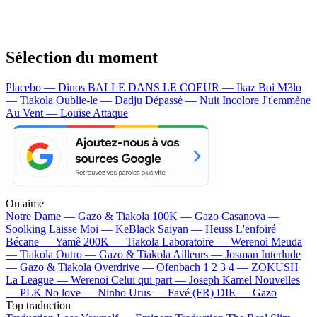
Sélection du moment
Placebo — Dinos
BALLE DANS LE COEUR — Ikaz Boi
M3lo
— Tiakola
Oublie-le — Dadju
Dépassé — Nuit Incolore
J't'emmène
Au Vent — Louise Attaque
On aime
Notre Dame —
Gazo & Tiakola
100K —
Gazo
Casanova —
Soolking
Laisse Moi —
KeBlack
Saiyan —
Heuss L'enfoiré
Bécane —
Yamê
200K —
Tiakola
Laboratoire —
Werenoi
Meuda
—
Tiakola
Outro —
Gazo & Tiakola
Ailleurs —
Josman
Interlude
—
Gazo & Tiakola
Overdrive —
Ofenbach
1 2 3 4 —
ZOKUSH
La League —
Werenoi
Celui qui part —
Joseph Kamel
Nouvelles
—
PLK
No love —
Ninho
Urus —
Favé (FR)
DIE —
Gazo
Top traduction