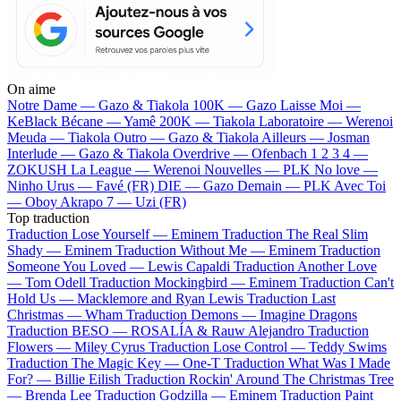
On aime
Notre Dame —
Gazo & Tiakola
100K —
Gazo
Laisse Moi —
KeBlack
Bécane —
Yamê
200K —
Tiakola
Laboratoire —
Werenoi
Meuda —
Tiakola
Outro —
Gazo & Tiakola
Ailleurs —
Josman
Interlude —
Gazo & Tiakola
Overdrive —
Ofenbach
1 2 3 4 —
ZOKUSH
La League —
Werenoi
Nouvelles —
PLK
No love —
Ninho
Urus —
Favé (FR)
DIE —
Gazo
Demain —
PLK
Avec Toi
—
Oboy
Akrapo 7 —
Uzi (FR)
Top traduction
Traduction Lose Yourself —
Eminem
Traduction The Real Slim
Shady —
Eminem
Traduction Without Me —
Eminem
Traduction
Someone You Loved —
Lewis Capaldi
Traduction Another Love
—
Tom Odell
Traduction Mockingbird —
Eminem
Traduction Can't
Hold Us —
Macklemore and Ryan Lewis
Traduction Last
Christmas —
Wham
Traduction Demons —
Imagine Dragons
Traduction BESO —
ROSALÍA & Rauw Alejandro
Traduction
Flowers —
Miley Cyrus
Traduction Lose Control —
Teddy Swims
Traduction The Magic Key —
One-T
Traduction What Was I Made
For? —
Billie Eilish
Traduction Rockin' Around The Christmas Tree
—
Brenda Lee
Traduction Godzilla —
Eminem
Traduction Paint