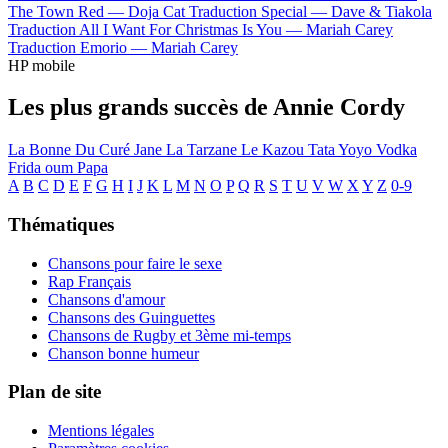
The Town Red —
Doja Cat
Traduction Special —
Dave & Tiakola
Traduction All I Want For Christmas Is You —
Mariah Carey
Traduction Emorio —
Mariah Carey
HP mobile
Les plus grands succès de Annie Cordy
La Bonne Du Curé
Jane La Tarzane
Le Kazou
Tata Yoyo
Vodka
Frida oum Papa
A
B
C
D
E
F
G
H
I
J
K
L
M
N
O
P
Q
R
S
T
U
V
W
X
Y
Z
0-9
Thématiques
Chansons pour faire le sexe
Rap Français
Chansons d'amour
Chansons des Guinguettes
Chansons de Rugby et 3ème mi-temps
Chanson bonne humeur
Plan de site
Mentions légales