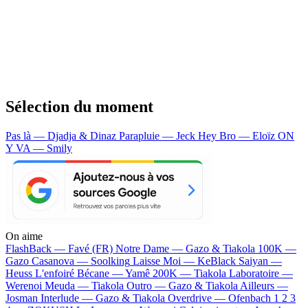
Sélection du moment
Pas là — Djadja & Dinaz
Parapluie — Jeck
Hey Bro — Eloïz
ON
Y VA — Smily
On aime
FlashBack —
Favé (FR)
Notre Dame —
Gazo & Tiakola
100K —
Gazo
Casanova —
Soolking
Laisse Moi —
KeBlack
Saiyan —
Heuss L'enfoiré
Bécane —
Yamê
200K —
Tiakola
Laboratoire —
Werenoi
Meuda —
Tiakola
Outro —
Gazo & Tiakola
Ailleurs —
Josman
Interlude —
Gazo & Tiakola
Overdrive —
Ofenbach
1 2 3