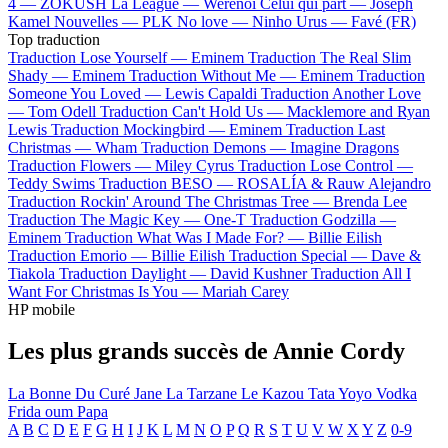
4 —
ZOKUSH
La League —
Werenoi
Celui qui part —
Joseph
Kamel
Nouvelles —
PLK
No love —
Ninho
Urus —
Favé (FR)
Top traduction
Traduction Lose Yourself —
Eminem
Traduction The Real Slim
Shady —
Eminem
Traduction Without Me —
Eminem
Traduction
Someone You Loved —
Lewis Capaldi
Traduction Another Love
—
Tom Odell
Traduction Can't Hold Us —
Macklemore and Ryan
Lewis
Traduction Mockingbird —
Eminem
Traduction Last
Christmas —
Wham
Traduction Demons —
Imagine Dragons
Traduction Flowers —
Miley Cyrus
Traduction Lose Control —
Teddy Swims
Traduction BESO —
ROSALÍA & Rauw Alejandro
Traduction Rockin' Around The Christmas Tree —
Brenda Lee
Traduction The Magic Key —
One-T
Traduction Godzilla —
Eminem
Traduction What Was I Made For? —
Billie Eilish
Traduction Emorio —
Billie Eilish
Traduction Special —
Dave &
Tiakola
Traduction Daylight —
David Kushner
Traduction All I
Want For Christmas Is You —
Mariah Carey
HP mobile
Les plus grands succès de Annie Cordy
La Bonne Du Curé
Jane La Tarzane
Le Kazou
Tata Yoyo
Vodka
Frida oum Papa
A
B
C
D
E
F
G
H
I
J
K
L
M
N
O
P
Q
R
S
T
U
V
W
X
Y
Z
0-9