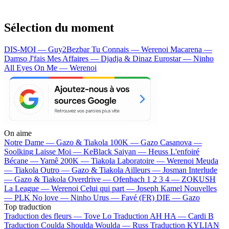
Sélection du moment
DIS-MOI — Guy2Bezbar
Tu Connais — Werenoi
Macarena —
Damso
J'fais Mes Affaires — Djadja & Dinaz
Eurostar — Ninho
All Eyes On Me — Werenoi
On aime
Notre Dame —
Gazo & Tiakola
100K —
Gazo
Casanova —
Soolking
Laisse Moi —
KeBlack
Saiyan —
Heuss L'enfoiré
Bécane —
Yamê
200K —
Tiakola
Laboratoire —
Werenoi
Meuda
—
Tiakola
Outro —
Gazo & Tiakola
Ailleurs —
Josman
Interlude
—
Gazo & Tiakola
Overdrive —
Ofenbach
1 2 3 4 —
ZOKUSH
La League —
Werenoi
Celui qui part —
Joseph Kamel
Nouvelles
—
PLK
No love —
Ninho
Urus —
Favé (FR)
DIE —
Gazo
Top traduction
Traduction des fleurs —
Tove Lo
Traduction AH HA —
Cardi B
Traduction Coulda Shoulda Woulda —
Russ
Traduction KYLIAN