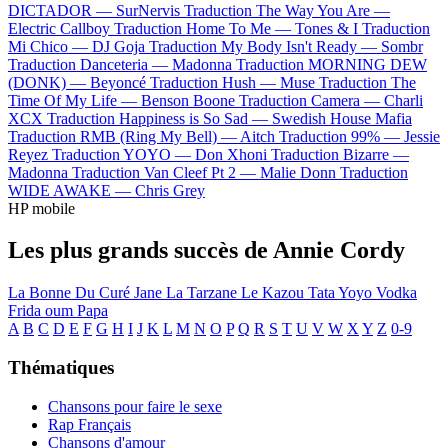
DICTADOR —
SurNervis
Traduction The Way You Are —
Electric Callboy
Traduction Home To Me —
Tones & I
Traduction
Mi Chico —
DJ Goja
Traduction My Body Isn't Ready —
Sombr
Traduction Danceteria —
Madonna
Traduction MORNING DEW
(DONK) —
Beyoncé
Traduction Hush —
Muse
Traduction The
Time Of My Life —
Benson Boone
Traduction Camera —
Charli
XCX
Traduction Happiness is So Sad —
Swedish House Mafia
Traduction RMB (Ring My Bell) —
Aitch
Traduction 99% —
Jessie
Reyez
Traduction YOYO —
Don Xhoni
Traduction Bizarre —
Madonna
Traduction Van Cleef Pt 2 —
Malie Donn
Traduction
WIDE AWAKE —
Chris Grey
HP mobile
Les plus grands succès de Annie Cordy
La Bonne Du Curé
Jane La Tarzane
Le Kazou
Tata Yoyo
Vodka
Frida oum Papa
A
B
C
D
E
F
G
H
I
J
K
L
M
N
O
P
Q
R
S
T
U
V
W
X
Y
Z
0-9
Thématiques
Chansons pour faire le sexe
Rap Français
Chansons d'amour