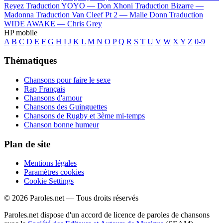
Reyez
Traduction YOYO —
Don Xhoni
Traduction Bizarre —
Madonna
Traduction Van Cleef Pt 2 —
Malie Donn
Traduction
WIDE AWAKE —
Chris Grey
HP mobile
A
B
C
D
E
F
G
H
I
J
K
L
M
N
O
P
Q
R
S
T
U
V
W
X
Y
Z
0-9
Thématiques
Chansons pour faire le sexe
Rap Français
Chansons d'amour
Chansons des Guinguettes
Chansons de Rugby et 3ème mi-temps
Chanson bonne humeur
Plan de site
Mentions légales
Paramètres cookies
Cookie Settings
© 2026 Paroles.net — Tous droits réservés
Paroles.net dispose d'un accord de licence de paroles de chansons