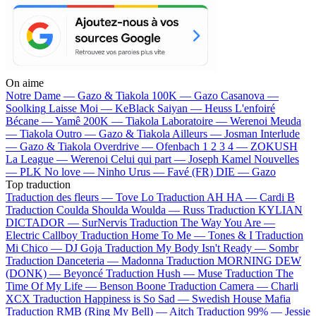
On aime
Notre Dame —
Gazo & Tiakola
100K —
Gazo
Casanova —
Soolking
Laisse Moi —
KeBlack
Saiyan —
Heuss L'enfoiré
Bécane —
Yamê
200K —
Tiakola
Laboratoire —
Werenoi
Meuda
—
Tiakola
Outro —
Gazo & Tiakola
Ailleurs —
Josman
Interlude
—
Gazo & Tiakola
Overdrive —
Ofenbach
1 2 3 4 —
ZOKUSH
La League —
Werenoi
Celui qui part —
Joseph Kamel
Nouvelles
—
PLK
No love —
Ninho
Urus —
Favé (FR)
DIE —
Gazo
Top traduction
Traduction des fleurs —
Tove Lo
Traduction AH HA —
Cardi B
Traduction Coulda Shoulda Woulda —
Russ
Traduction KYLIAN
DICTADOR —
SurNervis
Traduction The Way You Are —
Electric Callboy
Traduction Home To Me —
Tones & I
Traduction
Mi Chico —
DJ Goja
Traduction My Body Isn't Ready —
Sombr
Traduction Danceteria —
Madonna
Traduction MORNING DEW
(DONK) —
Beyoncé
Traduction Hush —
Muse
Traduction The
Time Of My Life —
Benson Boone
Traduction Camera —
Charli
XCX
Traduction Happiness is So Sad —
Swedish House Mafia
Traduction RMB (Ring My Bell) —
Aitch
Traduction 99% —
Jessie