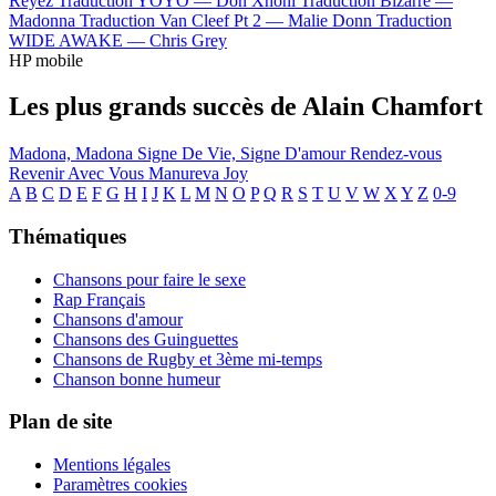
Reyez
Traduction YOYO —
Don Xhoni
Traduction Bizarre —
Madonna
Traduction Van Cleef Pt 2 —
Malie Donn
Traduction
WIDE AWAKE —
Chris Grey
HP mobile
Les plus grands succès de Alain Chamfort
Madona, Madona
Signe De Vie, Signe D'amour
Rendez-vous
Revenir Avec Vous
Manureva
Joy
A
B
C
D
E
F
G
H
I
J
K
L
M
N
O
P
Q
R
S
T
U
V
W
X
Y
Z
0-9
Thématiques
Chansons pour faire le sexe
Rap Français
Chansons d'amour
Chansons des Guinguettes
Chansons de Rugby et 3ème mi-temps
Chanson bonne humeur
Plan de site
Mentions légales
Paramètres cookies