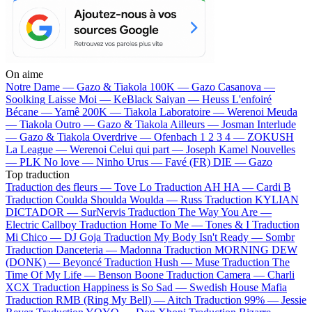
On aime
Notre Dame —
Gazo & Tiakola
100K —
Gazo
Casanova —
Soolking
Laisse Moi —
KeBlack
Saiyan —
Heuss L'enfoiré
Bécane —
Yamê
200K —
Tiakola
Laboratoire —
Werenoi
Meuda
—
Tiakola
Outro —
Gazo & Tiakola
Ailleurs —
Josman
Interlude
—
Gazo & Tiakola
Overdrive —
Ofenbach
1 2 3 4 —
ZOKUSH
La League —
Werenoi
Celui qui part —
Joseph Kamel
Nouvelles
—
PLK
No love —
Ninho
Urus —
Favé (FR)
DIE —
Gazo
Top traduction
Traduction des fleurs —
Tove Lo
Traduction AH HA —
Cardi B
Traduction Coulda Shoulda Woulda —
Russ
Traduction KYLIAN
DICTADOR —
SurNervis
Traduction The Way You Are —
Electric Callboy
Traduction Home To Me —
Tones & I
Traduction
Mi Chico —
DJ Goja
Traduction My Body Isn't Ready —
Sombr
Traduction Danceteria —
Madonna
Traduction MORNING DEW
(DONK) —
Beyoncé
Traduction Hush —
Muse
Traduction The
Time Of My Life —
Benson Boone
Traduction Camera —
Charli
XCX
Traduction Happiness is So Sad —
Swedish House Mafia
Traduction RMB (Ring My Bell) —
Aitch
Traduction 99% —
Jessie