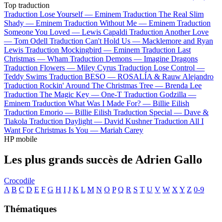
Top traduction
Traduction Lose Yourself —
Eminem
Traduction The Real Slim
Shady —
Eminem
Traduction Without Me —
Eminem
Traduction
Someone You Loved —
Lewis Capaldi
Traduction Another Love
—
Tom Odell
Traduction Can't Hold Us —
Macklemore and Ryan
Lewis
Traduction Mockingbird —
Eminem
Traduction Last
Christmas —
Wham
Traduction Demons —
Imagine Dragons
Traduction Flowers —
Miley Cyrus
Traduction Lose Control —
Teddy Swims
Traduction BESO —
ROSALÍA & Rauw Alejandro
Traduction Rockin' Around The Christmas Tree —
Brenda Lee
Traduction The Magic Key —
One-T
Traduction Godzilla —
Eminem
Traduction What Was I Made For? —
Billie Eilish
Traduction Emorio —
Billie Eilish
Traduction Special —
Dave &
Tiakola
Traduction Daylight —
David Kushner
Traduction All I
Want For Christmas Is You —
Mariah Carey
HP mobile
Les plus grands succès de Adrien Gallo
Crocodile
A
B
C
D
E
F
G
H
I
J
K
L
M
N
O
P
Q
R
S
T
U
V
W
X
Y
Z
0-9
Thématiques