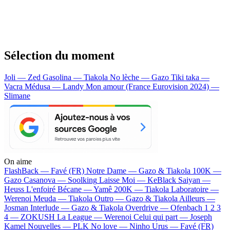
Sélection du moment
Joli — Zed
Gasolina — Tiakola
No lèche — Gazo
Tiki taka —
Vacra
Médusa — Landy
Mon amour (France Eurovision 2024) —
Slimane
On aime
FlashBack —
Favé (FR)
Notre Dame —
Gazo & Tiakola
100K —
Gazo
Casanova —
Soolking
Laisse Moi —
KeBlack
Saiyan —
Heuss L'enfoiré
Bécane —
Yamê
200K —
Tiakola
Laboratoire —
Werenoi
Meuda —
Tiakola
Outro —
Gazo & Tiakola
Ailleurs —
Josman
Interlude —
Gazo & Tiakola
Overdrive —
Ofenbach
1 2 3
4 —
ZOKUSH
La League —
Werenoi
Celui qui part —
Joseph
Kamel
Nouvelles —
PLK
No love —
Ninho
Urus —
Favé (FR)