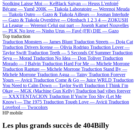
Soolking
Laisse Moi —
KeBlack
Saiyan —
Heuss L'enfoiré
Bécane —
Yamê
200K —
Tiakola
Laboratoire —
Werenoi
Meuda
—
Tiakola
Outro —
Gazo & Tiakola
Ailleurs —
Josman
Interlude
—
Gazo & Tiakola
Overdrive —
Ofenbach
1 2 3 4 —
ZOKUSH
La League —
Werenoi
Celui qui part —
Joseph Kamel
Nouvelles
—
PLK
No love —
Ninho
Urus —
Favé (FR)
DIE —
Gazo
Top traduction
Traduction Monsters —
James Blunt
Traduction Streets —
Doja Cat
Traduction Drivers license —
Olivia Rodrigo
Traduction Lover —
Taylor Swift
Traduction Teeth —
5 Seconds Of Summer
Traduction
Seya —
Morad
Traduction No Idea —
Don Toliver
Traduction
Morado —
J Balvin
Traduction Hard For Me —
Michele Morrone
Traduction Rapture —
Michele Morrone
Traduction Stand By —
Michele Morrone
Traduction Agua —
Tainy
Traduction Forever
Yours —
Avicii
Traduction Come & Go —
Juice WRLD
Traduction
You Need to Calm Down —
Taylor Swift
Traduction I Think I’m
Okay —
MGK (Machine Gun Kelly)
Traduction bad vibes forever
—
XXXTENTACION
Traduction If You're Too Shy (Let Me
Know) —
The 1975
Traduction Tough Love —
Avicii
Traduction
Lovefool —
Twocolors
HP mobile
Les plus grands succès de 404Billy