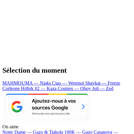
Sélection du moment
MAHMOUMA — Niaks
Ciao — Werenoi
Shavkat — Freeze
Corleone
Hrtbrk #2 — Kaza
Cosmos — Oboy
Joli — Zed
On aime
Notre Dame —
Gazo & Tiakola
100K —
Gazo
Casanova —