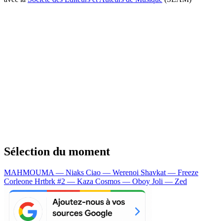
Sélection du moment
MAHMOUMA — Niaks
Ciao — Werenoi
Shavkat — Freeze
Corleone
Hrtbrk #2 — Kaza
Cosmos — Oboy
Joli — Zed