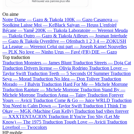
On aime
Notre Dame —
Gazo & Tiakola
100K —
Gazo
Casanova —
Soolking
Laisse Moi —
KeBlack
Saiyan —
Heuss L'enfoiré
Bécane —
Yamê
200K —
Tiakola
Laboratoire —
Werenoi
Meuda
—
Tiakola
Outro —
Gazo & Tiakola
Ailleurs —
Josman
Interlude
—
Gazo & Tiakola
Overdrive —
Ofenbach
1 2 3 4 —
ZOKUSH
La League —
Werenoi
Celui qui part —
Joseph Kamel
Nouvelles
—
PLK
No love —
Ninho
Urus —
Favé (FR)
DIE —
Gazo
Top traduction
Traduction Monsters —
James Blunt
Traduction Streets —
Doja Cat
Traduction Drivers license —
Olivia Rodrigo
Traduction Lover —
Taylor Swift
Traduction Teeth —
5 Seconds Of Summer
Traduction
Seya —
Morad
Traduction No Idea —
Don Toliver
Traduction
Morado —
J Balvin
Traduction Hard For Me —
Michele Morrone
Traduction Rapture —
Michele Morrone
Traduction Stand By —
Michele Morrone
Traduction Agua —
Tainy
Traduction Forever
Yours —
Avicii
Traduction Come & Go —
Juice WRLD
Traduction
You Need to Calm Down —
Taylor Swift
Traduction I Think I’m
Okay —
MGK (Machine Gun Kelly)
Traduction bad vibes forever
—
XXXTENTACION
Traduction If You're Too Shy (Let Me
Know) —
The 1975
Traduction Tough Love —
Avicii
Traduction
Lovefool —
Twocolors
HP mobile