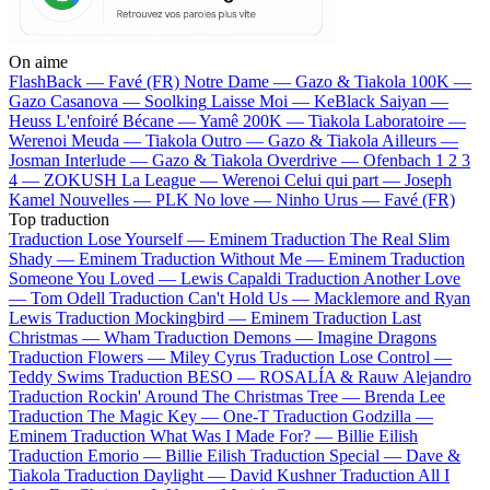
On aime
FlashBack —
Favé (FR)
Notre Dame —
Gazo & Tiakola
100K —
Gazo
Casanova —
Soolking
Laisse Moi —
KeBlack
Saiyan —
Heuss L'enfoiré
Bécane —
Yamê
200K —
Tiakola
Laboratoire —
Werenoi
Meuda —
Tiakola
Outro —
Gazo & Tiakola
Ailleurs —
Josman
Interlude —
Gazo & Tiakola
Overdrive —
Ofenbach
1 2 3
4 —
ZOKUSH
La League —
Werenoi
Celui qui part —
Joseph
Kamel
Nouvelles —
PLK
No love —
Ninho
Urus —
Favé (FR)
Top traduction
Traduction Lose Yourself —
Eminem
Traduction The Real Slim
Shady —
Eminem
Traduction Without Me —
Eminem
Traduction
Someone You Loved —
Lewis Capaldi
Traduction Another Love
—
Tom Odell
Traduction Can't Hold Us —
Macklemore and Ryan
Lewis
Traduction Mockingbird —
Eminem
Traduction Last
Christmas —
Wham
Traduction Demons —
Imagine Dragons
Traduction Flowers —
Miley Cyrus
Traduction Lose Control —
Teddy Swims
Traduction BESO —
ROSALÍA & Rauw Alejandro
Traduction Rockin' Around The Christmas Tree —
Brenda Lee
Traduction The Magic Key —
One-T
Traduction Godzilla —
Eminem
Traduction What Was I Made For? —
Billie Eilish
Traduction Emorio —
Billie Eilish
Traduction Special —
Dave &
Tiakola
Traduction Daylight —
David Kushner
Traduction All I