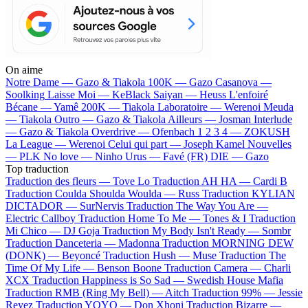
On aime
Notre Dame —
Gazo & Tiakola
100K —
Gazo
Casanova —
Soolking
Laisse Moi —
KeBlack
Saiyan —
Heuss L'enfoiré
Bécane —
Yamê
200K —
Tiakola
Laboratoire —
Werenoi
Meuda
—
Tiakola
Outro —
Gazo & Tiakola
Ailleurs —
Josman
Interlude
—
Gazo & Tiakola
Overdrive —
Ofenbach
1 2 3 4 —
ZOKUSH
La League —
Werenoi
Celui qui part —
Joseph Kamel
Nouvelles
—
PLK
No love —
Ninho
Urus —
Favé (FR)
DIE —
Gazo
Top traduction
Traduction des fleurs —
Tove Lo
Traduction AH HA —
Cardi B
Traduction Coulda Shoulda Woulda —
Russ
Traduction KYLIAN
DICTADOR —
SurNervis
Traduction The Way You Are —
Electric Callboy
Traduction Home To Me —
Tones & I
Traduction
Mi Chico —
DJ Goja
Traduction My Body Isn't Ready —
Sombr
Traduction Danceteria —
Madonna
Traduction MORNING DEW
(DONK) —
Beyoncé
Traduction Hush —
Muse
Traduction The
Time Of My Life —
Benson Boone
Traduction Camera —
Charli
XCX
Traduction Happiness is So Sad —
Swedish House Mafia
Traduction RMB (Ring My Bell) —
Aitch
Traduction 99% —
Jessie
Reyez
Traduction YOYO —
Don Xhoni
Traduction Bizarre —