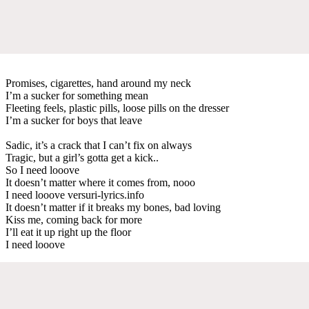
Promises, cigarettes, hand around my neck
I’m a sucker for something mean
Fleeting feels, plastic pills, loose pills on the dresser
I’m a sucker for boys that leave
Sadic, it’s a crack that I can’t fix on always
Tragic, but a girl’s gotta get a kick..
So I need looove
It doesn’t matter where it comes from, nooo
I need looove versuri-lyrics.info
It doesn’t matter if it breaks my bones, bad loving
Kiss me, coming back for more
I’ll eat it up right up the floor
I need looove