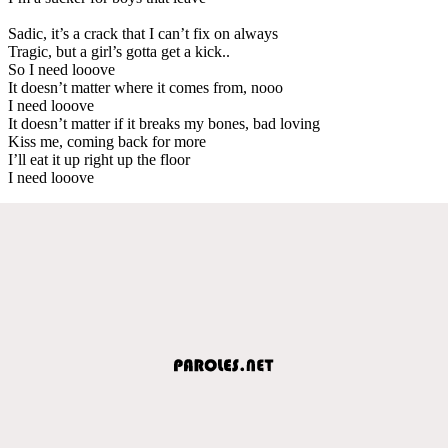
Sadic, it’s a crack that I can’t fix on always
Tragic, but a girl’s gotta get a kick..
So I need looove
It doesn’t matter where it comes from, nooo
I need looove
It doesn’t matter if it breaks my bones, bad loving
Kiss me, coming back for more
I’ll eat it up right up the floor
I need looove