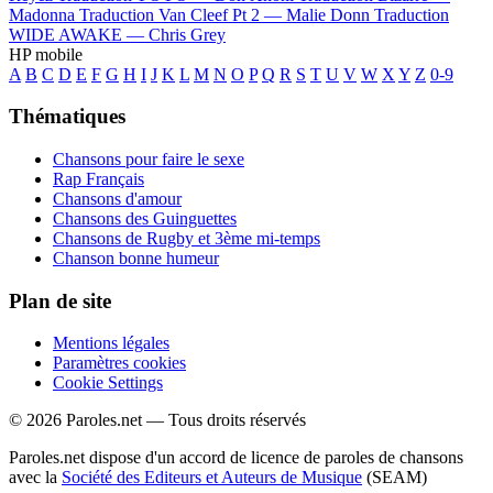
Madonna
Traduction Van Cleef Pt 2 —
Malie Donn
Traduction
WIDE AWAKE —
Chris Grey
HP mobile
A
B
C
D
E
F
G
H
I
J
K
L
M
N
O
P
Q
R
S
T
U
V
W
X
Y
Z
0-9
Thématiques
Chansons pour faire le sexe
Rap Français
Chansons d'amour
Chansons des Guinguettes
Chansons de Rugby et 3ème mi-temps
Chanson bonne humeur
Plan de site
Mentions légales
Paramètres cookies
Cookie Settings
© 2026 Paroles.net — Tous droits réservés
Paroles.net dispose d'un accord de licence de paroles de chansons
avec la
Société des Editeurs et Auteurs de Musique
(SEAM)