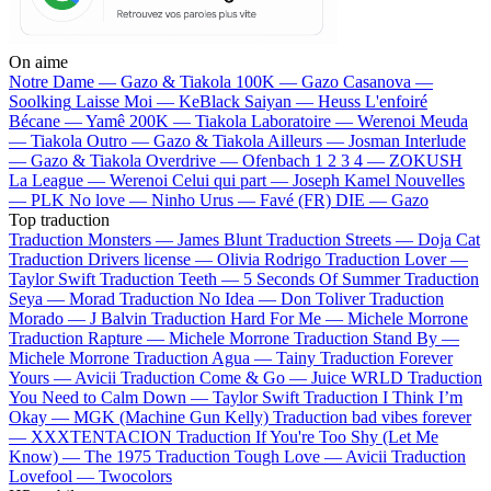
On aime
Notre Dame —
Gazo & Tiakola
100K —
Gazo
Casanova —
Soolking
Laisse Moi —
KeBlack
Saiyan —
Heuss L'enfoiré
Bécane —
Yamê
200K —
Tiakola
Laboratoire —
Werenoi
Meuda
—
Tiakola
Outro —
Gazo & Tiakola
Ailleurs —
Josman
Interlude
—
Gazo & Tiakola
Overdrive —
Ofenbach
1 2 3 4 —
ZOKUSH
La League —
Werenoi
Celui qui part —
Joseph Kamel
Nouvelles
—
PLK
No love —
Ninho
Urus —
Favé (FR)
DIE —
Gazo
Top traduction
Traduction Monsters —
James Blunt
Traduction Streets —
Doja Cat
Traduction Drivers license —
Olivia Rodrigo
Traduction Lover —
Taylor Swift
Traduction Teeth —
5 Seconds Of Summer
Traduction
Seya —
Morad
Traduction No Idea —
Don Toliver
Traduction
Morado —
J Balvin
Traduction Hard For Me —
Michele Morrone
Traduction Rapture —
Michele Morrone
Traduction Stand By —
Michele Morrone
Traduction Agua —
Tainy
Traduction Forever
Yours —
Avicii
Traduction Come & Go —
Juice WRLD
Traduction
You Need to Calm Down —
Taylor Swift
Traduction I Think I’m
Okay —
MGK (Machine Gun Kelly)
Traduction bad vibes forever
—
XXXTENTACION
Traduction If You're Too Shy (Let Me
Know) —
The 1975
Traduction Tough Love —
Avicii
Traduction
Lovefool —
Twocolors