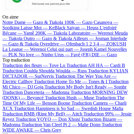
On aime
Notre Dame —
Gazo & Tiakola
100K —
Gazo
Casanova —
Soolking
Laisse Moi —
KeBlack
Saiyan —
Heuss L'enfoiré
Bécane —
Yamê
200K —
Tiakola
Laboratoire —
Werenoi
Meuda
—
Tiakola
Outro —
Gazo & Tiakola
Ailleurs —
Josman
Interlude
—
Gazo & Tiakola
Overdrive —
Ofenbach
1 2 3 4 —
ZOKUSH
La League —
Werenoi
Celui qui part —
Joseph Kamel
Nouvelles
—
PLK
No love —
Ninho
Urus —
Favé (FR)
DIE —
Gazo
Top traduction
Traduction des fleurs —
Tove Lo
Traduction AH HA —
Cardi B
Traduction Coulda Shoulda Woulda —
Russ
Traduction KYLIAN
DICTADOR —
SurNervis
Traduction The Way You Are —
Electric Callboy
Traduction Home To Me —
Tones & I
Traduction
Mi Chico —
DJ Goja
Traduction My Body Isn't Ready —
Sombr
Traduction Danceteria —
Madonna
Traduction MORNING DEW
(DONK) —
Beyoncé
Traduction Hush —
Muse
Traduction The
Time Of My Life —
Benson Boone
Traduction Camera —
Charli
XCX
Traduction Happiness is So Sad —
Swedish House Mafia
Traduction RMB (Ring My Bell) —
Aitch
Traduction 99% —
Jessie
Reyez
Traduction YOYO —
Don Xhoni
Traduction Bizarre —
Madonna
Traduction Van Cleef Pt 2 —
Malie Donn
Traduction
WIDE AWAKE —
Chris Grey