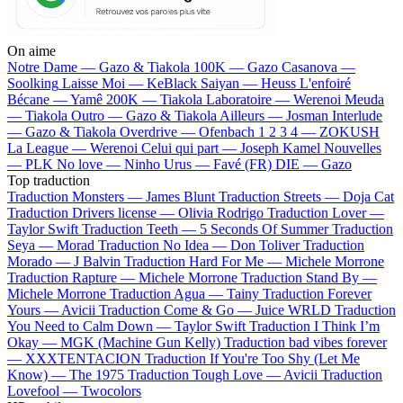
On aime
Notre Dame —
Gazo & Tiakola
100K —
Gazo
Casanova —
Soolking
Laisse Moi —
KeBlack
Saiyan —
Heuss L'enfoiré
Bécane —
Yamê
200K —
Tiakola
Laboratoire —
Werenoi
Meuda
—
Tiakola
Outro —
Gazo & Tiakola
Ailleurs —
Josman
Interlude
—
Gazo & Tiakola
Overdrive —
Ofenbach
1 2 3 4 —
ZOKUSH
La League —
Werenoi
Celui qui part —
Joseph Kamel
Nouvelles
—
PLK
No love —
Ninho
Urus —
Favé (FR)
DIE —
Gazo
Top traduction
Traduction Monsters —
James Blunt
Traduction Streets —
Doja Cat
Traduction Drivers license —
Olivia Rodrigo
Traduction Lover —
Taylor Swift
Traduction Teeth —
5 Seconds Of Summer
Traduction
Seya —
Morad
Traduction No Idea —
Don Toliver
Traduction
Morado —
J Balvin
Traduction Hard For Me —
Michele Morrone
Traduction Rapture —
Michele Morrone
Traduction Stand By —
Michele Morrone
Traduction Agua —
Tainy
Traduction Forever
Yours —
Avicii
Traduction Come & Go —
Juice WRLD
Traduction
You Need to Calm Down —
Taylor Swift
Traduction I Think I’m
Okay —
MGK (Machine Gun Kelly)
Traduction bad vibes forever
—
XXXTENTACION
Traduction If You're Too Shy (Let Me
Know) —
The 1975
Traduction Tough Love —
Avicii
Traduction
Lovefool —
Twocolors