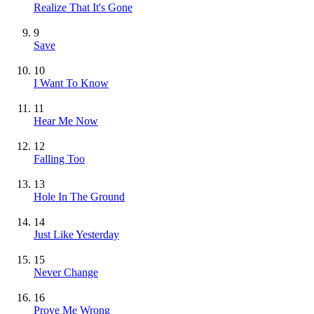
Realize That It's Gone
9
Save
10
I Want To Know
11
Hear Me Now
12
Falling Too
13
Hole In The Ground
14
Just Like Yesterday
15
Never Change
16
Prove Me Wrong