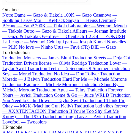
On aime
Notre Dame —
Gazo & Tiakola
100K —
Gazo
Casanova —
Soolking
Laisse Moi —
KeBlack
Saiyan —
Heuss L'enfoiré
Bécane —
Yamê
200K —
Tiakola
Laboratoire —
Werenoi
Meuda
—
Tiakola
Outro —
Gazo & Tiakola
Ailleurs —
Josman
Interlude
—
Gazo & Tiakola
Overdrive —
Ofenbach
1 2 3 4 —
ZOKUSH
La League —
Werenoi
Celui qui part —
Joseph Kamel
Nouvelles
—
PLK
No love —
Ninho
Urus —
Favé (FR)
DIE —
Gazo
Top traduction
Traduction Monsters —
James Blunt
Traduction Streets —
Doja Cat
Traduction Drivers license —
Olivia Rodrigo
Traduction Lover —
Taylor Swift
Traduction Teeth —
5 Seconds Of Summer
Traduction
Seya —
Morad
Traduction No Idea —
Don Toliver
Traduction
Morado —
J Balvin
Traduction Hard For Me —
Michele Morrone
Traduction Rapture —
Michele Morrone
Traduction Stand By —
Michele Morrone
Traduction Agua —
Tainy
Traduction Forever
Yours —
Avicii
Traduction Come & Go —
Juice WRLD
Traduction
You Need to Calm Down —
Taylor Swift
Traduction I Think I’m
Okay —
MGK (Machine Gun Kelly)
Traduction bad vibes forever
—
XXXTENTACION
Traduction If You're Too Shy (Let Me
Know) —
The 1975
Traduction Tough Love —
Avicii
Traduction
Lovefool —
Twocolors
HP mobile
A
B
C
D
E
F
G
H
I
J
K
L
M
N
O
P
Q
R
S
T
U
V
W
X
Y
Z
0-9