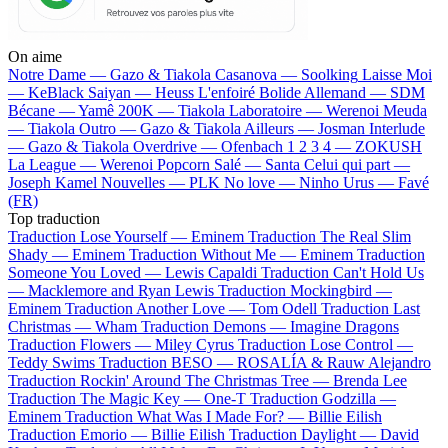
On aime
Notre Dame —
Gazo & Tiakola
Casanova —
Soolking
Laisse Moi
—
KeBlack
Saiyan —
Heuss L'enfoiré
Bolide Allemand —
SDM
Bécane —
Yamê
200K —
Tiakola
Laboratoire —
Werenoi
Meuda
—
Tiakola
Outro —
Gazo & Tiakola
Ailleurs —
Josman
Interlude
—
Gazo & Tiakola
Overdrive —
Ofenbach
1 2 3 4 —
ZOKUSH
La League —
Werenoi
Popcorn Salé —
Santa
Celui qui part —
Joseph Kamel
Nouvelles —
PLK
No love —
Ninho
Urus —
Favé
(FR)
Top traduction
Traduction Lose Yourself —
Eminem
Traduction The Real Slim
Shady —
Eminem
Traduction Without Me —
Eminem
Traduction
Someone You Loved —
Lewis Capaldi
Traduction Can't Hold Us
—
Macklemore and Ryan Lewis
Traduction Mockingbird —
Eminem
Traduction Another Love —
Tom Odell
Traduction Last
Christmas —
Wham
Traduction Demons —
Imagine Dragons
Traduction Flowers —
Miley Cyrus
Traduction Lose Control —
Teddy Swims
Traduction BESO —
ROSALÍA & Rauw Alejandro
Traduction Rockin' Around The Christmas Tree —
Brenda Lee
Traduction The Magic Key —
One-T
Traduction Godzilla —
Eminem
Traduction What Was I Made For? —
Billie Eilish
Traduction Emorio —
Billie Eilish
Traduction Daylight —
David