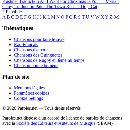
Kushner
Traduction All I Want For Christmas Is You —
Mariah
Carey
Traduction Paint The Town Red —
Doja Cat
HP mobile
A
B
C
D
E
F
G
H
I
J
K
L
M
N
O
P
Q
R
S
T
U
V
W
X
Y
Z
0-9
Thématiques
Chansons pour faire le sexe
Rap Français
Chansons d'amour
Chansons des Guinguettes
Chansons de Rugby et 3ème mi-temps
Chanson bonne humeur
Plan de site
Mentions légales
Paramètres cookies
Cookie Settings
© 2026 Paroles.net — Tous droits réservés
Paroles.net dispose d'un accord de licence de paroles de chansons
avec la
Société des Editeurs et Auteurs de Musique
(SEAM)