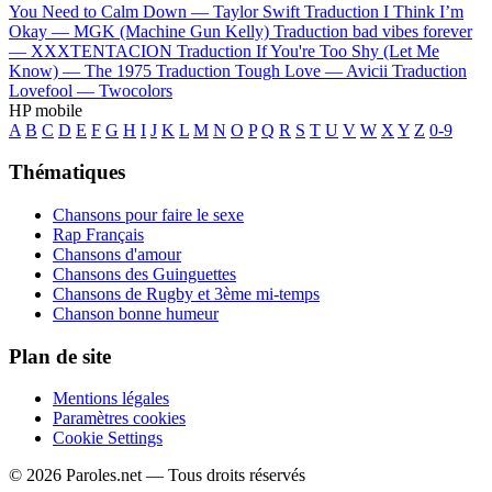
You Need to Calm Down —
Taylor Swift
Traduction I Think I’m
Okay —
MGK (Machine Gun Kelly)
Traduction bad vibes forever
—
XXXTENTACION
Traduction If You're Too Shy (Let Me
Know) —
The 1975
Traduction Tough Love —
Avicii
Traduction
Lovefool —
Twocolors
HP mobile
A
B
C
D
E
F
G
H
I
J
K
L
M
N
O
P
Q
R
S
T
U
V
W
X
Y
Z
0-9
Thématiques
Chansons pour faire le sexe
Rap Français
Chansons d'amour
Chansons des Guinguettes
Chansons de Rugby et 3ème mi-temps
Chanson bonne humeur
Plan de site
Mentions légales
Paramètres cookies
Cookie Settings
© 2026 Paroles.net — Tous droits réservés