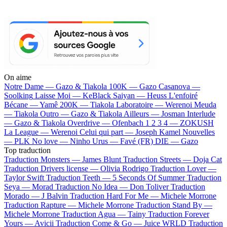
On aime
Notre Dame —
Gazo & Tiakola
100K —
Gazo
Casanova —
Soolking
Laisse Moi —
KeBlack
Saiyan —
Heuss L'enfoiré
Bécane —
Yamê
200K —
Tiakola
Laboratoire —
Werenoi
Meuda
—
Tiakola
Outro —
Gazo & Tiakola
Ailleurs —
Josman
Interlude
—
Gazo & Tiakola
Overdrive —
Ofenbach
1 2 3 4 —
ZOKUSH
La League —
Werenoi
Celui qui part —
Joseph Kamel
Nouvelles
—
PLK
No love —
Ninho
Urus —
Favé (FR)
DIE —
Gazo
Top traduction
Traduction Monsters —
James Blunt
Traduction Streets —
Doja Cat
Traduction Drivers license —
Olivia Rodrigo
Traduction Lover —
Taylor Swift
Traduction Teeth —
5 Seconds Of Summer
Traduction
Seya —
Morad
Traduction No Idea —
Don Toliver
Traduction
Morado —
J Balvin
Traduction Hard For Me —
Michele Morrone
Traduction Rapture —
Michele Morrone
Traduction Stand By —
Michele Morrone
Traduction Agua —
Tainy
Traduction Forever
Yours —
Avicii
Traduction Come & Go —
Juice WRLD
Traduction