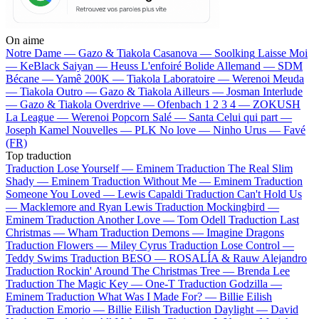
On aime
Notre Dame —
Gazo & Tiakola
Casanova —
Soolking
Laisse Moi
—
KeBlack
Saiyan —
Heuss L'enfoiré
Bolide Allemand —
SDM
Bécane —
Yamê
200K —
Tiakola
Laboratoire —
Werenoi
Meuda
—
Tiakola
Outro —
Gazo & Tiakola
Ailleurs —
Josman
Interlude
—
Gazo & Tiakola
Overdrive —
Ofenbach
1 2 3 4 —
ZOKUSH
La League —
Werenoi
Popcorn Salé —
Santa
Celui qui part —
Joseph Kamel
Nouvelles —
PLK
No love —
Ninho
Urus —
Favé
(FR)
Top traduction
Traduction Lose Yourself —
Eminem
Traduction The Real Slim
Shady —
Eminem
Traduction Without Me —
Eminem
Traduction
Someone You Loved —
Lewis Capaldi
Traduction Can't Hold Us
—
Macklemore and Ryan Lewis
Traduction Mockingbird —
Eminem
Traduction Another Love —
Tom Odell
Traduction Last
Christmas —
Wham
Traduction Demons —
Imagine Dragons
Traduction Flowers —
Miley Cyrus
Traduction Lose Control —
Teddy Swims
Traduction BESO —
ROSALÍA & Rauw Alejandro
Traduction Rockin' Around The Christmas Tree —
Brenda Lee
Traduction The Magic Key —
One-T
Traduction Godzilla —
Eminem
Traduction What Was I Made For? —
Billie Eilish
Traduction Emorio —
Billie Eilish
Traduction Daylight —
David