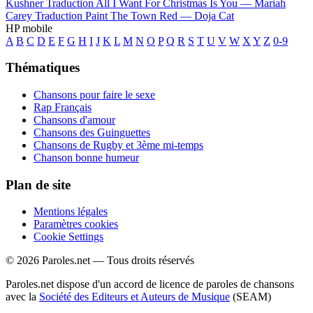
Kushner
Traduction All I Want For Christmas Is You —
Mariah
Carey
Traduction Paint The Town Red —
Doja Cat
HP mobile
A
B
C
D
E
F
G
H
I
J
K
L
M
N
O
P
Q
R
S
T
U
V
W
X
Y
Z
0-9
Thématiques
Chansons pour faire le sexe
Rap Français
Chansons d'amour
Chansons des Guinguettes
Chansons de Rugby et 3ème mi-temps
Chanson bonne humeur
Plan de site
Mentions légales
Paramètres cookies
Cookie Settings
© 2026 Paroles.net — Tous droits réservés
Paroles.net dispose d'un accord de licence de paroles de chansons
avec la
Société des Editeurs et Auteurs de Musique
(SEAM)