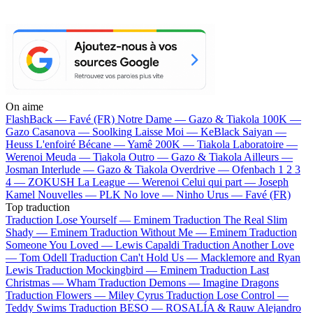
On aime
FlashBack —
Favé (FR)
Notre Dame —
Gazo & Tiakola
100K —
Gazo
Casanova —
Soolking
Laisse Moi —
KeBlack
Saiyan —
Heuss L'enfoiré
Bécane —
Yamê
200K —
Tiakola
Laboratoire —
Werenoi
Meuda —
Tiakola
Outro —
Gazo & Tiakola
Ailleurs —
Josman
Interlude —
Gazo & Tiakola
Overdrive —
Ofenbach
1 2 3
4 —
ZOKUSH
La League —
Werenoi
Celui qui part —
Joseph
Kamel
Nouvelles —
PLK
No love —
Ninho
Urus —
Favé (FR)
Top traduction
Traduction Lose Yourself —
Eminem
Traduction The Real Slim
Shady —
Eminem
Traduction Without Me —
Eminem
Traduction
Someone You Loved —
Lewis Capaldi
Traduction Another Love
—
Tom Odell
Traduction Can't Hold Us —
Macklemore and Ryan
Lewis
Traduction Mockingbird —
Eminem
Traduction Last
Christmas —
Wham
Traduction Demons —
Imagine Dragons
Traduction Flowers —
Miley Cyrus
Traduction Lose Control —
Teddy Swims
Traduction BESO —
ROSALÍA & Rauw Alejandro