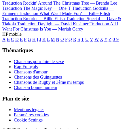
Traduction Rockin' Around The Christmas Tree —
Brenda Lee
Traduction The Magic Key —
One-T
Traduction Godzilla —
Eminem
Traduction What Was I Made For? —
Billie Eilish
Traduction Emorio —
Billie Eilish
Traduction Special —
Dave &
Tiakola
Traduction Daylight —
David Kushner
Traduction All I
Want For Christmas Is You —
Mariah Carey
HP mobile
A
B
C
D
E
F
G
H
I
J
K
L
M
N
O
P
Q
R
S
T
U
V
W
X
Y
Z
0-9
Thématiques
Chansons pour faire le sexe
Rap Français
Chansons d'amour
Chansons des Guinguettes
Chansons de Rugby et 3ème mi-temps
Chanson bonne humeur
Plan de site
Mentions légales
Paramètres cookies
Cookie Settings