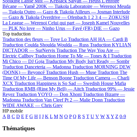
Soolking
Laisse Moi —
KeBlack
Saiyan —
Heuss L'enfoiré
Bécane —
Yamê
200K —
Tiakola
Laboratoire —
Werenoi
Meuda
—
Tiakola
Outro —
Gazo & Tiakola
Ailleurs —
Josman
Interlude
—
Gazo & Tiakola
Overdrive —
Ofenbach
1 2 3 4 —
ZOKUSH
La League —
Werenoi
Celui qui part —
Joseph Kamel
Nouvelles
—
PLK
No love —
Ninho
Urus —
Favé (FR)
DIE —
Gazo
Top traduction
Traduction des fleurs —
Tove Lo
Traduction AH HA —
Cardi B
Traduction Coulda Shoulda Woulda —
Russ
Traduction KYLIAN
DICTADOR —
SurNervis
Traduction The Way You Are —
Electric Callboy
Traduction Home To Me —
Tones & I
Traduction
Mi Chico —
DJ Goja
Traduction My Body Isn't Ready —
Sombr
Traduction Danceteria —
Madonna
Traduction MORNING DEW
(DONK) —
Beyoncé
Traduction Hush —
Muse
Traduction The
Time Of My Life —
Benson Boone
Traduction Camera —
Charli
XCX
Traduction Happiness is So Sad —
Swedish House Mafia
Traduction RMB (Ring My Bell) —
Aitch
Traduction 99% —
Jessie
Reyez
Traduction YOYO —
Don Xhoni
Traduction Bizarre —
Madonna
Traduction Van Cleef Pt 2 —
Malie Donn
Traduction
WIDE AWAKE —
Chris Grey
HP mobile
A
B
C
D
E
F
G
H
I
J
K
L
M
N
O
P
Q
R
S
T
U
V
W
X
Y
Z
0-9
Thématiques