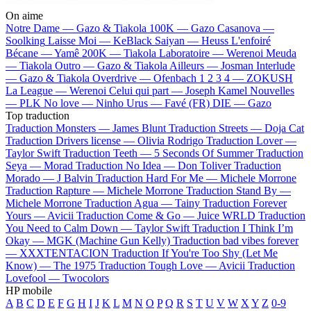
On aime
Notre Dame —
Gazo & Tiakola
100K —
Gazo
Casanova —
Soolking
Laisse Moi —
KeBlack
Saiyan —
Heuss L'enfoiré
Bécane —
Yamê
200K —
Tiakola
Laboratoire —
Werenoi
Meuda
—
Tiakola
Outro —
Gazo & Tiakola
Ailleurs —
Josman
Interlude
—
Gazo & Tiakola
Overdrive —
Ofenbach
1 2 3 4 —
ZOKUSH
La League —
Werenoi
Celui qui part —
Joseph Kamel
Nouvelles
—
PLK
No love —
Ninho
Urus —
Favé (FR)
DIE —
Gazo
Top traduction
Traduction Monsters —
James Blunt
Traduction Streets —
Doja Cat
Traduction Drivers license —
Olivia Rodrigo
Traduction Lover —
Taylor Swift
Traduction Teeth —
5 Seconds Of Summer
Traduction
Seya —
Morad
Traduction No Idea —
Don Toliver
Traduction
Morado —
J Balvin
Traduction Hard For Me —
Michele Morrone
Traduction Rapture —
Michele Morrone
Traduction Stand By —
Michele Morrone
Traduction Agua —
Tainy
Traduction Forever
Yours —
Avicii
Traduction Come & Go —
Juice WRLD
Traduction
You Need to Calm Down —
Taylor Swift
Traduction I Think I’m
Okay —
MGK (Machine Gun Kelly)
Traduction bad vibes forever
—
XXXTENTACION
Traduction If You're Too Shy (Let Me
Know) —
The 1975
Traduction Tough Love —
Avicii
Traduction
Lovefool —
Twocolors
HP mobile
A
B
C
D
E
F
G
H
I
J
K
L
M
N
O
P
Q
R
S
T
U
V
W
X
Y
Z
0-9