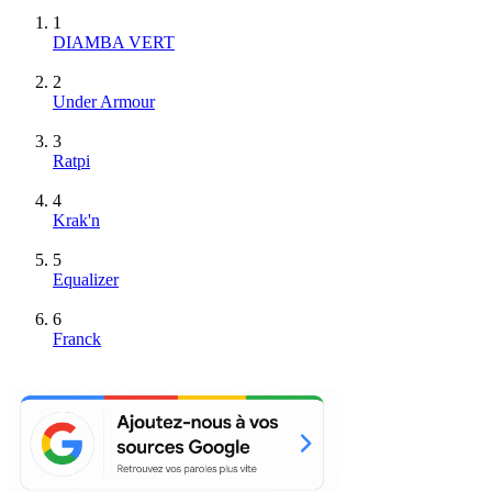
1
DIAMBA VERT
2
Under Armour
3
Ratpi
4
Krak'n
5
Equalizer
6
Franck