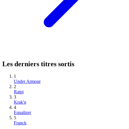
Les derniers titres sortis
1
Under Armour
2
Ratpi
3
Krak'n
4
Equalizer
5
Franck