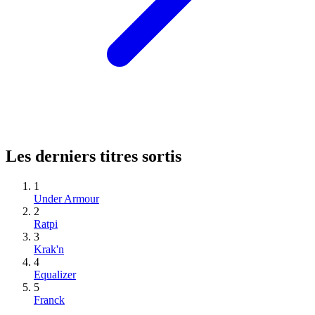
Les derniers titres sortis
1
Under Armour
2
Ratpi
3
Krak'n
4
Equalizer
5
Franck