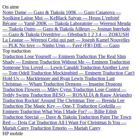
On aime
Notre Dame —
Gazo & Tiakola
100K —
Gazo
Casanova —
Soolking
Laisse Moi —
KeBlack
Saiyan —
Heuss L'enfoiré
Bécane —
Yamê
200K —
Tiakola
Laboratoire —
Werenoi
Meuda
—
Tiakola
Outro —
Gazo & Tiakola
Ailleurs —
Josman
Interlude
—
Gazo & Tiakola
Overdrive —
Ofenbach
1 2 3 4 —
ZOKUSH
La League —
Werenoi
Celui qui part —
Joseph Kamel
Nouvelles
—
PLK
No love —
Ninho
Urus —
Favé (FR)
DIE —
Gazo
Top traduction
Traduction Lose Yourself —
Eminem
Traduction The Real Slim
Shady —
Eminem
Traduction Without Me —
Eminem
Traduction
Someone You Loved —
Lewis Capaldi
Traduction Another Love
—
Tom Odell
Traduction Mockingbird —
Eminem
Traduction Can't
Hold Us —
Macklemore and Ryan Lewis
Traduction Last
Christmas —
Wham
Traduction Demons —
Imagine Dragons
Traduction Flowers —
Miley Cyrus
Traduction Lose Control —
Teddy Swims
Traduction BESO —
ROSALÍA & Rauw Alejandro
Traduction Rockin' Around The Christmas Tree —
Brenda Lee
Traduction The Magic Key —
One-T
Traduction Godzilla —
Eminem
Traduction What Was I Made For? —
Billie Eilish
Traduction Special —
Dave & Tiakola
Traduction Paint The Town
Red —
Doja Cat
Traduction All I Want For Christmas Is You —
Mariah Carey
Traduction Emorio —
Mariah Carey
HP mobile