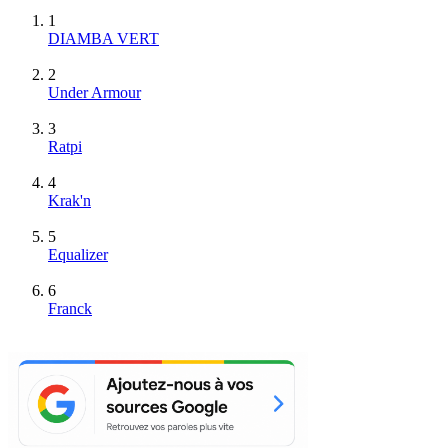
1
DIAMBA VERT
2
Under Armour
3
Ratpi
4
Krak'n
5
Equalizer
6
Franck