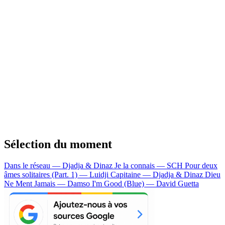
Sélection du moment
Dans le réseau — Djadja & Dinaz
Je la connais — SCH
Pour deux
âmes solitaires (Part. 1) — Luidji
Capitaine — Djadja & Dinaz
Dieu
Ne Ment Jamais — Damso
I'm Good (Blue) — David Guetta