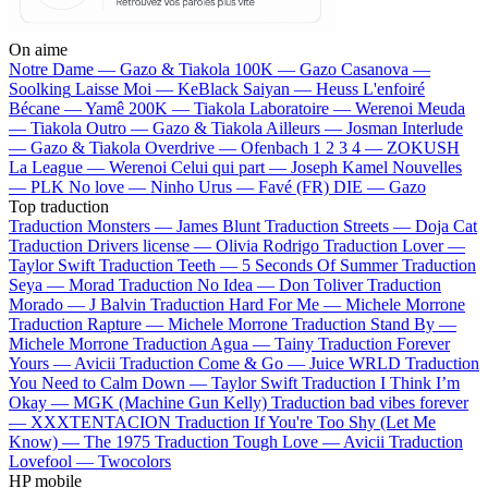
On aime
Notre Dame —
Gazo & Tiakola
100K —
Gazo
Casanova —
Soolking
Laisse Moi —
KeBlack
Saiyan —
Heuss L'enfoiré
Bécane —
Yamê
200K —
Tiakola
Laboratoire —
Werenoi
Meuda
—
Tiakola
Outro —
Gazo & Tiakola
Ailleurs —
Josman
Interlude
—
Gazo & Tiakola
Overdrive —
Ofenbach
1 2 3 4 —
ZOKUSH
La League —
Werenoi
Celui qui part —
Joseph Kamel
Nouvelles
—
PLK
No love —
Ninho
Urus —
Favé (FR)
DIE —
Gazo
Top traduction
Traduction Monsters —
James Blunt
Traduction Streets —
Doja Cat
Traduction Drivers license —
Olivia Rodrigo
Traduction Lover —
Taylor Swift
Traduction Teeth —
5 Seconds Of Summer
Traduction
Seya —
Morad
Traduction No Idea —
Don Toliver
Traduction
Morado —
J Balvin
Traduction Hard For Me —
Michele Morrone
Traduction Rapture —
Michele Morrone
Traduction Stand By —
Michele Morrone
Traduction Agua —
Tainy
Traduction Forever
Yours —
Avicii
Traduction Come & Go —
Juice WRLD
Traduction
You Need to Calm Down —
Taylor Swift
Traduction I Think I’m
Okay —
MGK (Machine Gun Kelly)
Traduction bad vibes forever
—
XXXTENTACION
Traduction If You're Too Shy (Let Me
Know) —
The 1975
Traduction Tough Love —
Avicii
Traduction
Lovefool —
Twocolors
HP mobile