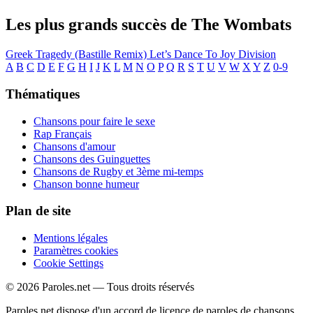
Les plus grands succès de The Wombats
Greek Tragedy (Bastille Remix)
Let’s Dance To Joy Division
A
B
C
D
E
F
G
H
I
J
K
L
M
N
O
P
Q
R
S
T
U
V
W
X
Y
Z
0-9
Thématiques
Chansons pour faire le sexe
Rap Français
Chansons d'amour
Chansons des Guinguettes
Chansons de Rugby et 3ème mi-temps
Chanson bonne humeur
Plan de site
Mentions légales
Paramètres cookies
Cookie Settings
© 2026 Paroles.net — Tous droits réservés
Paroles.net dispose d'un accord de licence de paroles de chansons