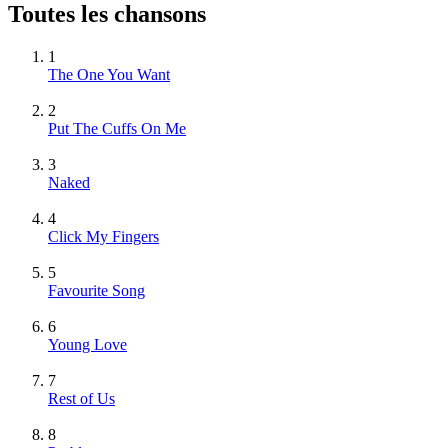
Toutes les chansons
1
The One You Want
2
Put The Cuffs On Me
3
Naked
4
Click My Fingers
5
Favourite Song
6
Young Love
7
Rest of Us
8