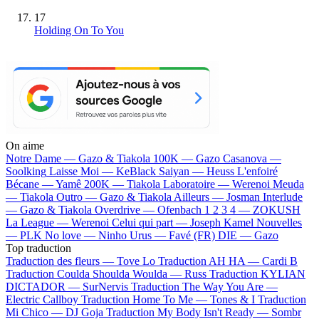
17
Holding On To You
On aime
Notre Dame —
Gazo & Tiakola
100K —
Gazo
Casanova —
Soolking
Laisse Moi —
KeBlack
Saiyan —
Heuss L'enfoiré
Bécane —
Yamê
200K —
Tiakola
Laboratoire —
Werenoi
Meuda
—
Tiakola
Outro —
Gazo & Tiakola
Ailleurs —
Josman
Interlude
—
Gazo & Tiakola
Overdrive —
Ofenbach
1 2 3 4 —
ZOKUSH
La League —
Werenoi
Celui qui part —
Joseph Kamel
Nouvelles
—
PLK
No love —
Ninho
Urus —
Favé (FR)
DIE —
Gazo
Top traduction
Traduction des fleurs —
Tove Lo
Traduction AH HA —
Cardi B
Traduction Coulda Shoulda Woulda —
Russ
Traduction KYLIAN
DICTADOR —
SurNervis
Traduction The Way You Are —
Electric Callboy
Traduction Home To Me —
Tones & I
Traduction
Mi Chico —
DJ Goja
Traduction My Body Isn't Ready —
Sombr