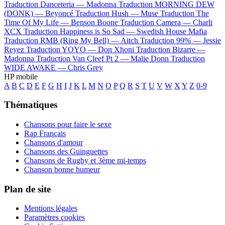
Traduction Danceteria —
Madonna
Traduction MORNING DEW
(DONK) —
Beyoncé
Traduction Hush —
Muse
Traduction The
Time Of My Life —
Benson Boone
Traduction Camera —
Charli
XCX
Traduction Happiness is So Sad —
Swedish House Mafia
Traduction RMB (Ring My Bell) —
Aitch
Traduction 99% —
Jessie
Reyez
Traduction YOYO —
Don Xhoni
Traduction Bizarre —
Madonna
Traduction Van Cleef Pt 2 —
Malie Donn
Traduction
WIDE AWAKE —
Chris Grey
HP mobile
A
B
C
D
E
F
G
H
I
J
K
L
M
N
O
P
Q
R
S
T
U
V
W
X
Y
Z
0-9
Thématiques
Chansons pour faire le sexe
Rap Français
Chansons d'amour
Chansons des Guinguettes
Chansons de Rugby et 3ème mi-temps
Chanson bonne humeur
Plan de site
Mentions légales
Paramètres cookies