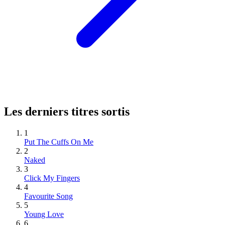
Les derniers titres sortis
1
Put The Cuffs On Me
2
Naked
3
Click My Fingers
4
Favourite Song
5
Young Love
6