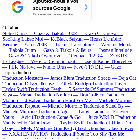
On aime
Notre Dame —
Gazo & Tiakola
100K —
Gazo
Casanova —
Soolking
Laisse Moi —
KeBlack
Saiyan —
Heuss L'enfoiré
Bécane —
Yamê
200K —
Tiakola
Laboratoire —
Werenoi
Meuda
—
Tiakola
Outro —
Gazo & Tiakola
Ailleurs —
Josman
Interlude
—
Gazo & Tiakola
Overdrive —
Ofenbach
1 2 3 4 —
ZOKUSH
La League —
Werenoi
Celui qui part —
Joseph Kamel
Nouvelles
—
PLK
No love —
Ninho
Urus —
Favé (FR)
DIE —
Gazo
Top traduction
Traduction Monsters —
James Blunt
Traduction Streets —
Doja Cat
Traduction Drivers license —
Olivia Rodrigo
Traduction Lover —
Taylor Swift
Traduction Teeth —
5 Seconds Of Summer
Traduction
Seya —
Morad
Traduction No Idea —
Don Toliver
Traduction
Morado —
J Balvin
Traduction Hard For Me —
Michele Morrone
Traduction Rapture —
Michele Morrone
Traduction Stand By —
Michele Morrone
Traduction Agua —
Tainy
Traduction Forever
Yours —
Avicii
Traduction Come & Go —
Juice WRLD
Traduction
You Need to Calm Down —
Taylor Swift
Traduction I Think I’m
Okay —
MGK (Machine Gun Kelly)
Traduction bad vibes forever
—
XXXTENTACION
Traduction If You're Too Shy (Let Me