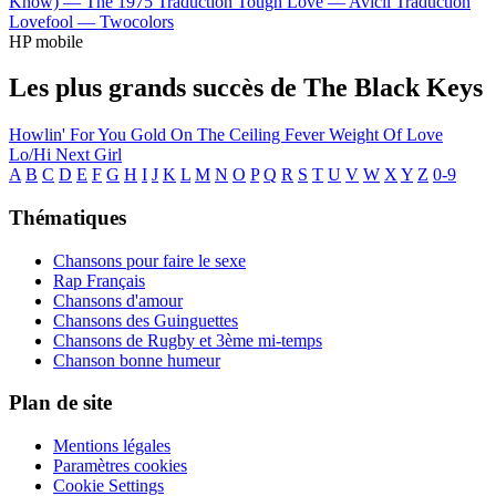
Know) —
The 1975
Traduction Tough Love —
Avicii
Traduction
Lovefool —
Twocolors
HP mobile
Les plus grands succès de The Black Keys
Howlin' For You
Gold On The Ceiling
Fever
Weight Of Love
Lo/Hi
Next Girl
A
B
C
D
E
F
G
H
I
J
K
L
M
N
O
P
Q
R
S
T
U
V
W
X
Y
Z
0-9
Thématiques
Chansons pour faire le sexe
Rap Français
Chansons d'amour
Chansons des Guinguettes
Chansons de Rugby et 3ème mi-temps
Chanson bonne humeur
Plan de site
Mentions légales
Paramètres cookies
Cookie Settings