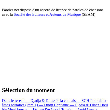
Paroles.net dispose d'un accord de licence de paroles de chansons
avec la
Société des Editeurs et Auteurs de Musique
(SEAM)
Sélection du moment
Dans le réseau — Djadja & Dinaz
Je la connais — SCH
Pour deux
âmes solitaires (Part. 1) — Luidji
Capitaine — Djadja & Dinaz
Dieu
Ne Ment Jamais — Damso
I'm Good (Blue) — David Guetta