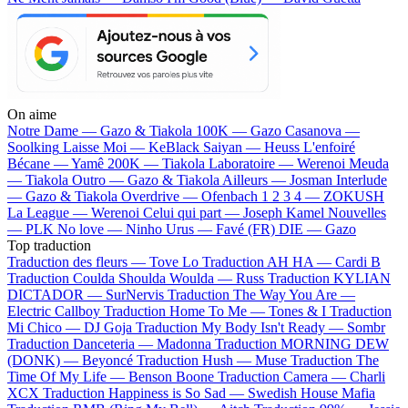
On aime
Notre Dame —
Gazo & Tiakola
100K —
Gazo
Casanova —
Soolking
Laisse Moi —
KeBlack
Saiyan —
Heuss L'enfoiré
Bécane —
Yamê
200K —
Tiakola
Laboratoire —
Werenoi
Meuda
—
Tiakola
Outro —
Gazo & Tiakola
Ailleurs —
Josman
Interlude
—
Gazo & Tiakola
Overdrive —
Ofenbach
1 2 3 4 —
ZOKUSH
La League —
Werenoi
Celui qui part —
Joseph Kamel
Nouvelles
—
PLK
No love —
Ninho
Urus —
Favé (FR)
DIE —
Gazo
Top traduction
Traduction des fleurs —
Tove Lo
Traduction AH HA —
Cardi B
Traduction Coulda Shoulda Woulda —
Russ
Traduction KYLIAN
DICTADOR —
SurNervis
Traduction The Way You Are —
Electric Callboy
Traduction Home To Me —
Tones & I
Traduction
Mi Chico —
DJ Goja
Traduction My Body Isn't Ready —
Sombr
Traduction Danceteria —
Madonna
Traduction MORNING DEW
(DONK) —
Beyoncé
Traduction Hush —
Muse
Traduction The
Time Of My Life —
Benson Boone
Traduction Camera —
Charli
XCX
Traduction Happiness is So Sad —
Swedish House Mafia