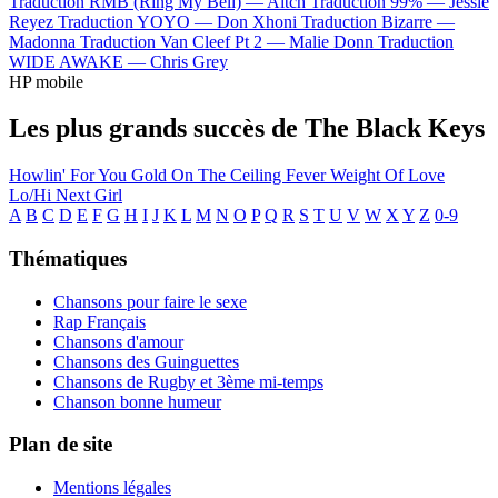
Traduction RMB (Ring My Bell) —
Aitch
Traduction 99% —
Jessie
Reyez
Traduction YOYO —
Don Xhoni
Traduction Bizarre —
Madonna
Traduction Van Cleef Pt 2 —
Malie Donn
Traduction
WIDE AWAKE —
Chris Grey
HP mobile
Les plus grands succès de The Black Keys
Howlin' For You
Gold On The Ceiling
Fever
Weight Of Love
Lo/Hi
Next Girl
A
B
C
D
E
F
G
H
I
J
K
L
M
N
O
P
Q
R
S
T
U
V
W
X
Y
Z
0-9
Thématiques
Chansons pour faire le sexe
Rap Français
Chansons d'amour
Chansons des Guinguettes
Chansons de Rugby et 3ème mi-temps
Chanson bonne humeur
Plan de site
Mentions légales