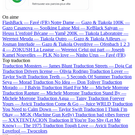
On aime
FlashBack —
Favé (FR)
Notre Dame —
Gazo & Tiakola
100K —
Gazo
Casanova —
Soolking
Laisse Moi —
KeBlack
Saiyan —
Heuss L'enfoiré
Bécane —
Yamê
200K —
Tiakola
Laboratoire —
Werenoi
Meuda —
Tiakola
Outro —
Gazo & Tiakola
Ailleurs —
Josman
Interlude —
Gazo & Tiakola
Overdrive —
Ofenbach
1 2 3
4 —
ZOKUSH
La League —
Werenoi
Celui qui part —
Joseph
Kamel
Nouvelles —
PLK
No love —
Ninho
Urus —
Favé (FR)
Top traduction
Traduction Monsters —
James Blunt
Traduction Streets —
Doja Cat
Traduction Drivers license —
Olivia Rodrigo
Traduction Lover —
Taylor Swift
Traduction Teeth —
5 Seconds Of Summer
Traduction
Seya —
Morad
Traduction No Idea —
Don Toliver
Traduction
Morado —
J Balvin
Traduction Hard For Me —
Michele Morrone
Traduction Rapture —
Michele Morrone
Traduction Stand By —
Michele Morrone
Traduction Agua —
Tainy
Traduction Forever
Yours —
Avicii
Traduction Come & Go —
Juice WRLD
Traduction
You Need to Calm Down —
Taylor Swift
Traduction I Think I’m
Okay —
MGK (Machine Gun Kelly)
Traduction bad vibes forever
—
XXXTENTACION
Traduction If You're Too Shy (Let Me
Know) —
The 1975
Traduction Tough Love —
Avicii
Traduction
Lovefool —
Twocolors